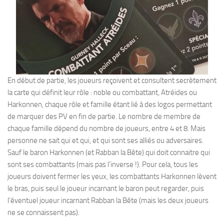
En début de partie, les joueurs reçoivent et consultent secrètement
la carte qui définit leur rôle : noble ou combattant, Atréides ou
Harkonnen, chaque rôle et famille étant lié à des logos permettant
de marquer des PV en fin de partie. Le nombre de membre de
chaque famille dépend du nombre de joueurs, entre 4 et 8. Mais
personne ne sait qui et qui, et qui sont ses alliés ou adversaires.
Sauf le baron Harkonnen (et Rabban la Bête) qui doit connaitre qui
sont ses combattants (mais pas l’inverse !). Pour cela, tous les
joueurs doivent fermer les yeux, les combattants Harkonnen lèvent
le bras, puis seul le joueur incarnant le baron peut regarder, puis
l’éventuel joueur incarnant Rabban la Bête (mais les deux joueurs
ne se connaissent pas).