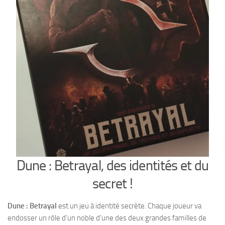
Dune : Betrayal, des identités et du
secret !
Dune : Betrayal
est un jeu à identité secrète. Chaque joueur va
endosser un rôle d’un noble d’une des deux grandes familles de