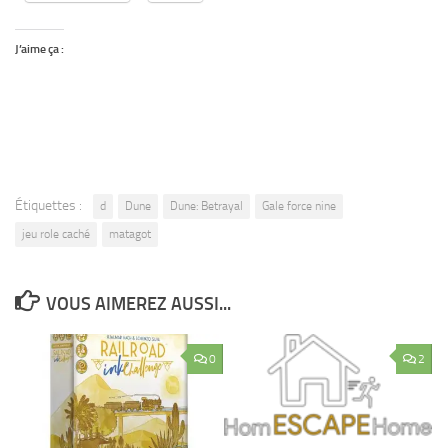
J’aime ça :
Étiquettes :
d
Dune
Dune: Betrayal
Gale force nine
jeu role caché
matagot
VOUS AIMEREZ AUSSI...
0
2