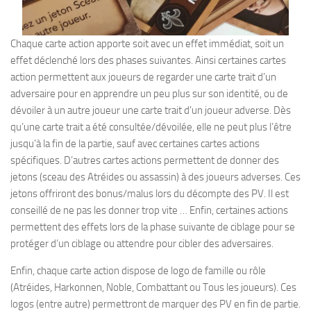
Chaque carte action apporte soit avec un effet immédiat, soit un
effet déclenché lors des phases suivantes. Ainsi certaines cartes
action permettent aux joueurs de regarder une carte trait d’un
adversaire pour en apprendre un peu plus sur son identité, ou de
dévoiler à un autre joueur une carte trait d’un joueur adverse. Dès
qu’une carte trait a été consultée/dévoilée, elle ne peut plus l’être
jusqu’à la fin de la partie, sauf avec certaines cartes actions
spécifiques. D’autres cartes actions permettent de donner des
jetons (sceau des Atréides ou assassin) à des joueurs adverses. Ces
jetons offriront des bonus/malus lors du décompte des PV. Il est
conseillé de ne pas les donner trop vite … Enfin, certaines actions
permettent des effets lors de la phase suivante de ciblage pour se
protéger d’un ciblage ou attendre pour cibler des adversaires.
Enfin, chaque carte action dispose de logo de famille ou rôle
(Atréides, Harkonnen, Noble, Combattant ou Tous les joueurs). Ces
logos (entre autre) permettront de marquer des PV en fin de partie.