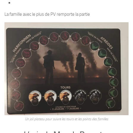
La famille avec le plus de PV remporte la partie
Un joli plateau pour suivre les tours et les points des familles