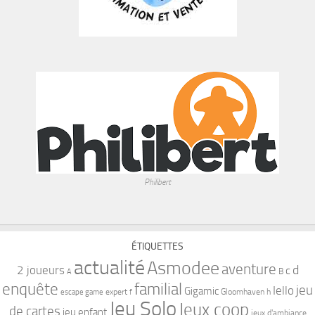
Philibert
ÉTIQUETTES
actualité
Asmodee
aventure
d
2 joueurs
c
B
A
familial
enquête
jeu
Iello
Gigamic
expert
Gloomhaven
h
escape game
f
Jeu Solo
Jeux coop
de cartes
jeu enfant
jeux d'ambiance