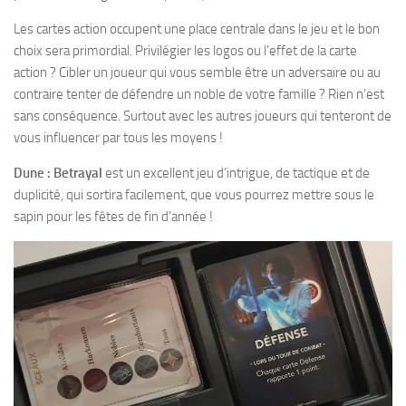
Les cartes action occupent une place centrale dans le jeu et le bon
choix sera primordial. Privilégier les logos ou l’effet de la carte
action ? Cibler un joueur qui vous semble être un adversaire ou au
contraire tenter de défendre un noble de votre famille ? Rien n’est
sans conséquence. Surtout avec les autres joueurs qui tenteront de
vous influencer par tous les moyens !
Dune : Betrayal
est un excellent jeu d’intrigue, de tactique et de
duplicité, qui sortira facilement, que vous pourrez mettre sous le
sapin pour les fêtes de fin d’année !