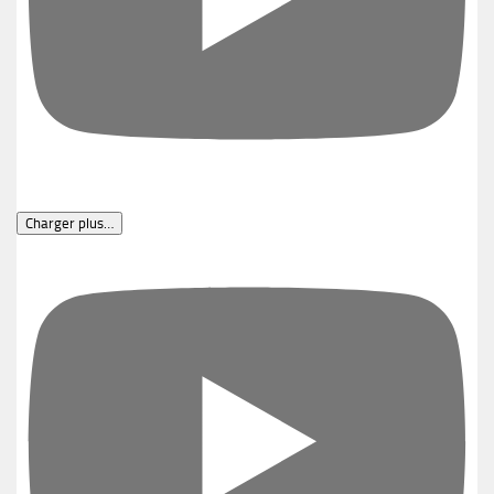
Charger plus…