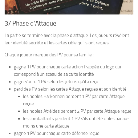
3/ Phase d’Attaque
La partie se termine avec la phase d’attaque. Les joueurs révèlent
leur identité secrète et les cartes cible qu’ils ont reçues.
Chaque joueur marque des PV pour sa famille :
gagne 1 PV pour chaque carte action frappée du logo qui
correspond à un sceau de sa carte identité
gagne/perd 1 PV selon les jetons qu’il a reçu
perd des PV selon les cartes Attaque reçues et son identité :
les nobles Harkonnen perdent 1 PV par carte Attaque
reçue
les nobles Atréides perdent 2 PV par carte Attaque reçue
les combattants perdent 1 PV s’ils ont été ciblés par au-
moins une carte attaque
gagne 1 PV pour chaque carte défense reçue