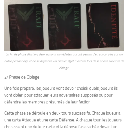
En fin de phase d’action, deux actions immédiates qui ont permis d’en savoir plus sur un
autre personnage et de se défendre, un dernier effet à activer lors de la phase suivante de
ciblage.
2/ Phase de Ciblage
Une fois préparé, les joueurs vont devoir choisir quels joueurs ils
vont cibler, pour attaquer leurs adversaires supposés ou pour
défendre les membres présumés de leur faction.
Cette phase se déroule en deux tours successifs. Chaque joueur a
une carte Attaque et une carte Défense. A chaque tour, les joueurs
choisissent une de leur carte et la dépose face cachée devant un