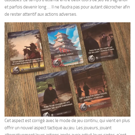
et parfois devenir long … Il ne faudra pas pour autant décrocher afin
de rester attentif aux actions adverses.
Cet aspect est corrigé avec le mode de jeu continu, qui vient en plus
offrir un nouvel aspect tactique au jeu. Les joueurs, jouant
alternativement leurs actions après avoir activé leurs cartes, n’ont