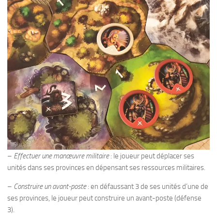
–
Effectuer une manœuvre militaire
: le joueur peut déplacer ses
unités dans ses provinces en dépensant ses ressources militaires.
–
Construire un avant-poste
: en défaussant 3 de ses unités d’une de
ses provinces, le joueur peut construire un avant-poste (défense
3).