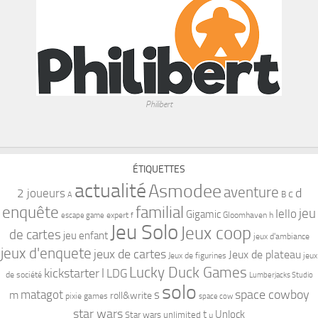
Philibert
ÉTIQUETTES
actualité
Asmodee
aventure
d
2 joueurs
c
B
A
familial
enquête
jeu
Iello
Gigamic
expert
Gloomhaven
h
escape game
f
Jeu Solo
Jeux coop
de cartes
jeu enfant
jeux d'ambiance
jeux d'enquete
jeux de cartes
Jeux de plateau
Jeux de figurines
jeux
Lucky Duck Games
kickstarter
l
LDG
de société
Lumberjacks Studio
solo
space cowboy
matagot
s
m
roll&write
pixie games
space cow
star wars
t
Unlock
Star wars unlimited
u