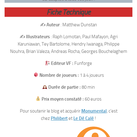
Fiche Technique
✍️
Auteur
: Matthew Dunstan
✍️
Illustrateurs
: Raph Lomotan, Paul Mafayon, Agri
Karuniawan, Tey Bartolome, Hendry Iwanaga, Philippe
Nouhra, Brian Valeza, Andreas Rocha, Georges Bouchelaghem
Editeur VF :
Funforge
Nombre de joueurs :
1 à 4 joueurs
Durée de partie :
80 min
Prix moyen constaté :
60 euros
Pour soutenir le blog et acquérir
Monumental
, c’est
chez
Philibert
et
Le Dé Calé
!