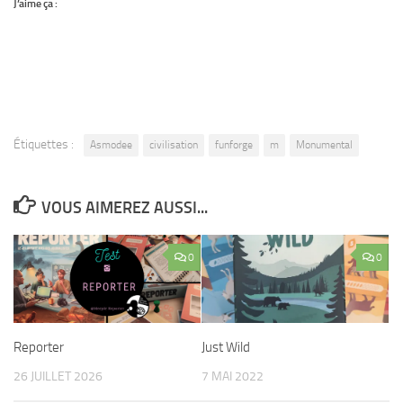
J’aime ça :
Étiquettes :
Asmodee
civilisation
funforge
m
Monumental
VOUS AIMEREZ AUSSI...
0
0
Reporter
Just Wild
26 JUILLET 2026
7 MAI 2022