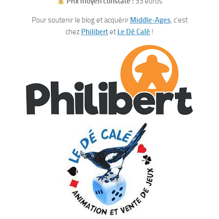
Prix moyen constaté :
33 euros
Pour soutenir le blog et acquérir
Middle-Ages
, c’est
chez
Philibert
et
Le Dé Calé
!