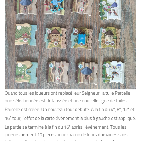
Quand tous les joueurs ont replacé leur Seigneur, la tuile Parcelle
non sélectionnée est défaussée et une nouvelle ligne de tuiles
e
e
e
Parcelle est créée. Un nouveau tour débute. A la fin du 4
, 8
, 12
et
e
16
tour, l’effet de la carte événement la plus à gauche est appliqué.
e
La partie se termine à la fin du 16
après l’événement. Tous les
joueurs perdent 10 pièces pour chacun de leurs domaines sans