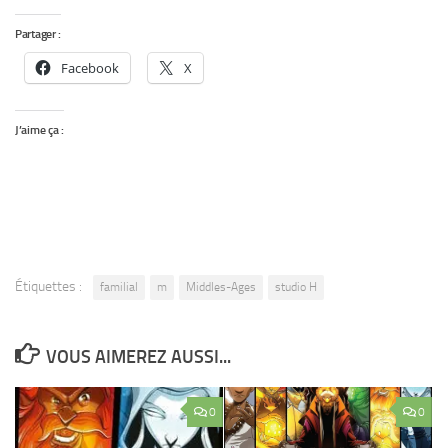
Partager :
Facebook
X
J’aime ça :
Étiquettes :
familial
m
Middles-Ages
studio H
VOUS AIMEREZ AUSSI...
0
0