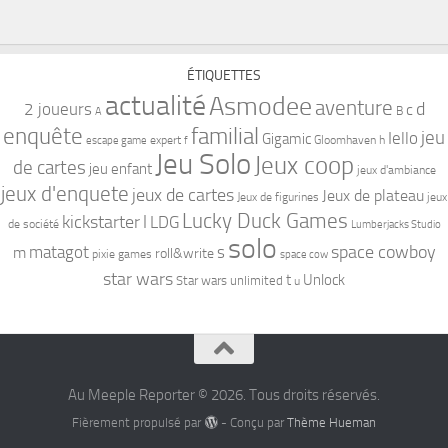
ÉTIQUETTES
actualité
Asmodee
aventure
d
2 joueurs
c
B
A
familial
enquête
jeu
Iello
Gigamic
expert
Gloomhaven
h
escape game
f
Jeu Solo
Jeux coop
de cartes
jeu enfant
jeux d'ambiance
jeux d'enquete
jeux de cartes
Jeux de plateau
Jeux de figurines
jeux
Lucky Duck Games
kickstarter
l
LDG
de société
Lumberjacks Studio
solo
space cowboy
matagot
s
m
roll&write
pixie games
space cow
star wars
t
Unlock
Star wars unlimited
u
Au Meeple Reporter © 2026. Tous droits réservés.
Fièrement propulsé par
- Conçu par
Thème Hueman