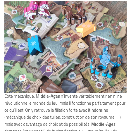
Côté mécanique,
Middle-Ages
n’invente véritablement rien ni ne
révolutionne le monde du jeu, mais il fonctionne parfaitement pour
ce qu’il est. On y retrouve la filiation forte avec
Kindomino
(mécanique de choix des tuiles, construction de son royaume, …)
mais avec davantage de choix et de possibilités.
Middle-Ages