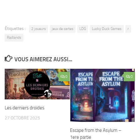
Étiquettes :
2 joueurs
jeux de cartes
LDG
Lucky Duck Games
r
Radlands
VOUS AIMEREZ AUSSI...
0
0
Les derniers droïdes
27 OCTOBRE 2025
Escape from the Asylum –
1ere partie