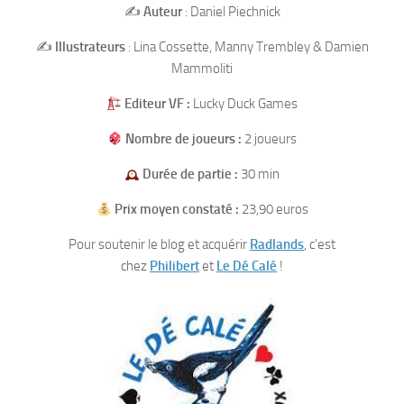
✍️
Auteur
: Daniel Piechnick
✍️
Illustrateurs
: Lina Cossette, Manny Trembley & Damien
Mammoliti
Editeur VF :
Lucky Duck Games
Nombre de joueurs :
2 joueurs
Durée de partie :
30 min
Prix moyen constaté :
23,90 euros
Pour soutenir le blog et acquérir
Radlands
, c’est
chez
Philibert
et
Le Dé Calé
!