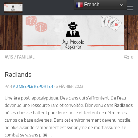
French
Skip to content
AVIS
/
FAMILIAL
0
Radlands
PAR
AU MEEPLE REPORTER
·
5 FÉVRIER 2023
Une ère post-apocalyptique. Des clans qui s’affrontent. De l’eau
devenue une ressource rare et convoitée. Bienvenu dans
Radlands
où les clans se battent pour leur survie et tentent de détruire les
camps de base adverses. Dans cet environnement devenu hostile,
ne plus avoir de campement est synonyme de mort assurée. Le
combat sera sans pitié …