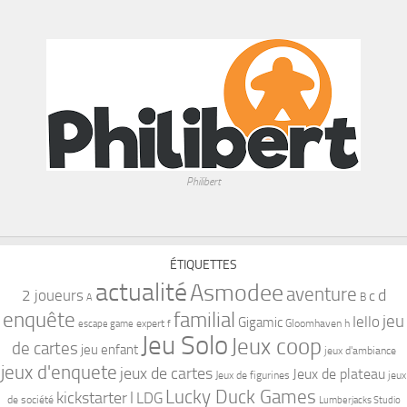
Philibert
ÉTIQUETTES
actualité
Asmodee
aventure
d
2 joueurs
c
B
A
familial
enquête
jeu
Iello
Gigamic
expert
Gloomhaven
h
escape game
f
Jeu Solo
Jeux coop
de cartes
jeu enfant
jeux d'ambiance
jeux d'enquete
jeux de cartes
Jeux de plateau
Jeux de figurines
jeux
Lucky Duck Games
kickstarter
l
LDG
de société
Lumberjacks Studio