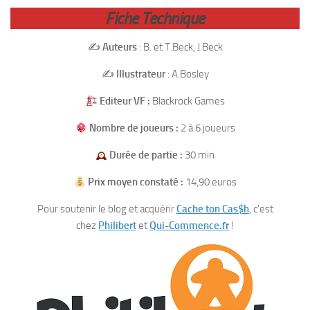
Fiche Technique
✍️
Auteurs
: B. et T.Beck, J.Beck
✍️
Illustrateur
: A.Bosley
Editeur VF :
Blackrock Games
Nombre de joueurs :
2 à 6 joueurs
Durée de partie :
30 min
Prix moyen constaté :
14,90 euros
Pour soutenir le blog et acquérir
Cache ton Cas$h
, c’est
chez
Philibert
et
Qui-Commence.fr
!