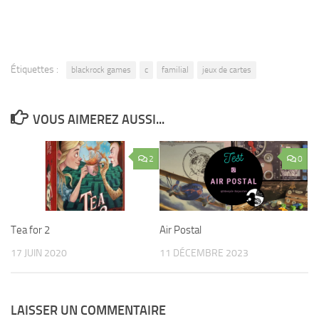
Étiquettes :
blackrock games
c
familial
jeux de cartes
VOUS AIMEREZ AUSSI...
2
0
Air Postal
Tea for 2
11 DÉCEMBRE 2023
17 JUIN 2020
LAISSER UN COMMENTAIRE