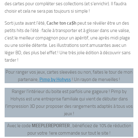
des cartes pour compléter ses collections (et s’enrichir). Il faudra
choisir et cela ne sera pas toujours si simple !
Sorti juste avant l’été,
Cache ton ca$h
peut se révéler être un des
petits hits de l’été : facile à transporter et à glisser dans une valise,
c’est le meilleur compagnon pour un apéritif, une après midi plage
ou une soirée détente. Les illustrations sont amusantes avec un
léger BD, des plus bel effet ! Une très jolie édition à découvrir sans
tarder !
Pour ranger vos jeux, cartes sleevées ou non, faites le tour de mon
partenaire,
Pimp by Hohyss
! Un rayon de merveilles !
Ranger l’intérieur du boite est parfois une gageure ! Pimp by
Hohyss est une entreprise familiale qui vient de débuter dans
l’impression 3D pour proposer des rangements adaptés à tous vos
jeux !
Avec le code
MEEPLEREPORTER
, bénéficiez de 10% de réduction
pour votre 1ere commande sur tout le site !