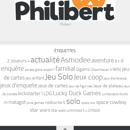
Philibert
ÉTIQUETTES
actualité
Asmodee
aventure
d
2 joueurs
c
B
A
familial
enquête
jeu
Iello
Gigamic
expert
Gloomhaven
h
escape game
f
Jeu Solo
Jeux coop
de cartes
jeu enfant
jeux d'ambiance
jeux d'enquete
jeux de cartes
Jeux de plateau
Jeux de figurines
jeux
Lucky Duck Games
kickstarter
l
LDG
de société
Lumberjacks Studio
solo
space cowboy
matagot
s
m
roll&write
pixie games
space cow
star wars
t
Unlock
Star wars unlimited
u