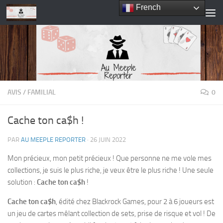
French
Skip to content
AVIS
/
FAMILIAL
0
Cache ton ca$h !
PAR
AU MEEPLE REPORTER
·
26 JUIN 2022
Mon précieux, mon petit précieux ! Que personne ne me vole mes
collections, je suis le plus riche, je veux être le plus riche ! Une seule
solution :
Cache ton ca$h
!
Cache ton ca$h
, édité chez Blackrock Games, pour 2 à 6 joueurs est
un jeu de cartes mêlant collection de sets, prise de risque et vol ! De