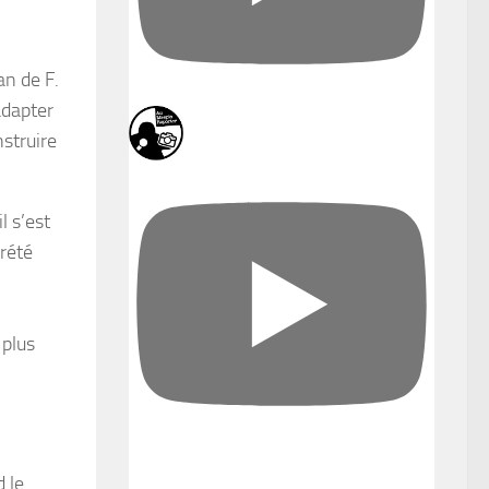
an de F.
adapter
nstruire
l s’est
crété
 plus
d le