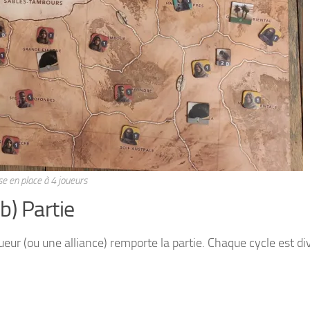
e en place à 4 joueurs
b) Partie
oueur (ou une alliance) remporte la partie. Chaque cycle est di