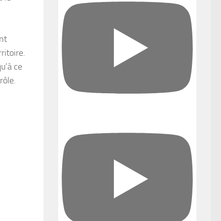
nt
ritoire.
qu’à ce
rôle.