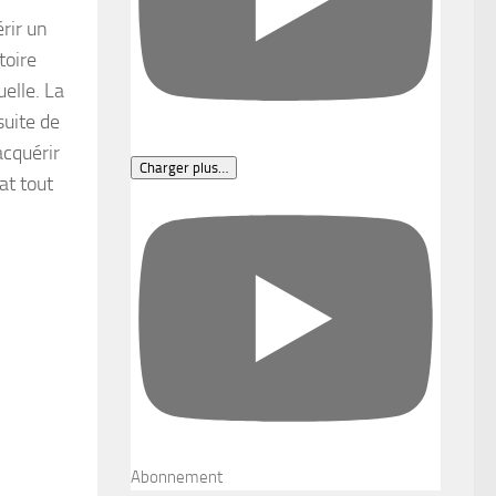
rir un
toire
uelle. La
suite de
acquérir
Charger plus…
at tout
Abonnement