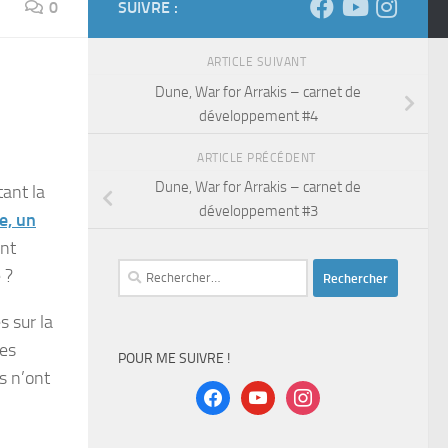
0
SUIVRE :
ARTICLE SUIVANT
Dune, War for Arrakis – carnet de
développement #4
ARTICLE PRÉCÉDENT
Dune, War for Arrakis – carnet de
ant la
développement #3
e, un
ant
Rechercher :
 ?
s sur la
des
POUR ME SUIVRE !
s n’ont
facebook
youtube
instagram