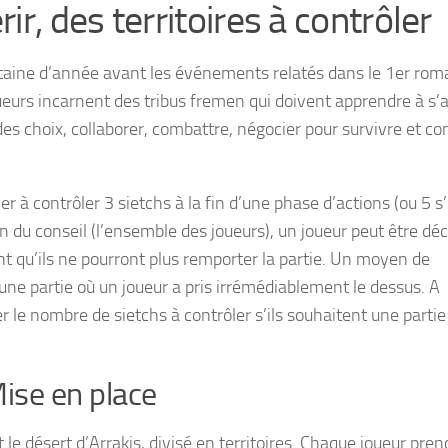
r, des territoires à contrôler
taine d’année avant les événements relatés dans le 1er rom
joueurs incarnent des tribus fremen qui doivent apprendre à s’
 des choix, collaborer, combattre, négocier pour survivre et co
r à contrôler 3 sietchs à la fin d’une phase d’actions (ou 5 s’i
on du conseil (l’ensemble des joueurs), un joueur peut être dé
 qu’ils ne pourront plus remporter la partie. Un moyen de
ne partie où un joueur a pris irrémédiablement le dessus. A
r le nombre de sietchs à contrôler s’ils souhaitent une partie
Mise en place
le désert d’Arrakis, divisé en territoires. Chaque joueur pren