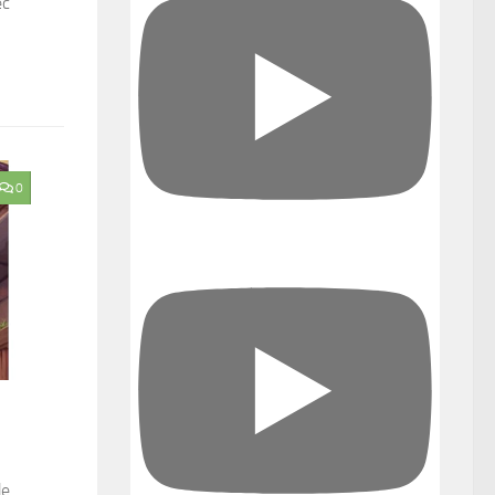
ec
0
de