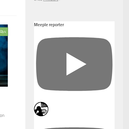
Meeple reporter
4
ion