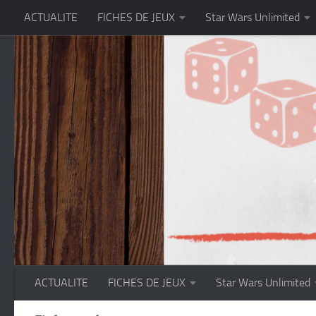
ACTUALITE
FICHES DE JEUX
Star Wars Unlimited
Skip to content
ACTUALITE
FICHES DE JEUX
Star Wars Unlimited