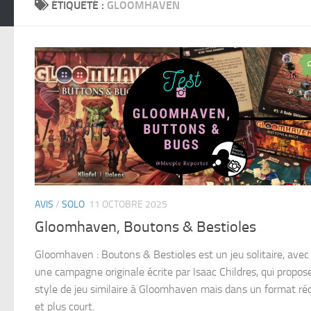
ÉTIQUETÉ :
GLOOMHAVEN
AVIS
/
SOLO
11 OCTOBRE 2025
Gloomhaven, Boutons & Bestioles
Gloomhaven : Boutons & Bestioles est un jeu solitaire, avec
une campagne originale écrite par Isaac Childres, qui propos
style de jeu similaire à Gloomhaven mais dans un format réd
et plus court.