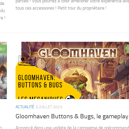
parties ! Vous pourrez à loisir améliorer votre expérience av
ide
tous ces accessoires ! Petit tour du propriétaire !
 du
re !
2
ACTUALITÉ
6 JUILLET 2023
Gloomhaven Buttons & Bugs, le gameplay
en
Annoncé dans une update de la campagne de précomman