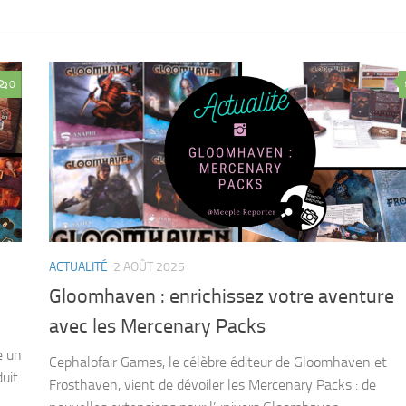
0
ACTUALITÉ
2 AOÛT 2025
Gloomhaven : enrichissez votre aventure
avec les Mercenary Packs
e un
Cephalofair Games, le célèbre éditeur de Gloomhaven et
uit
Frosthaven, vient de dévoiler les Mercenary Packs : de