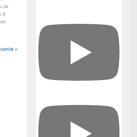
u de
s &
ses
ivante »