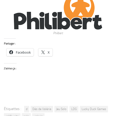
Philibert
Partager :
Facebook
X
J’aime ça :
Étiquettes :
d
Dés de Valéria
Jeu Solo
LDG
Lucky Duck Games