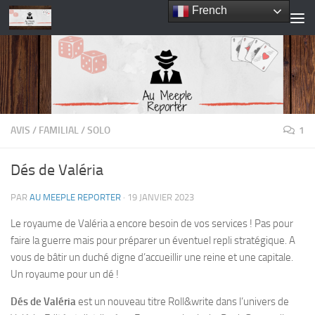
French
Skip to content
AVIS
/
FAMILIAL
/
SOLO
1
Dés de Valéria
PAR
AU MEEPLE REPORTER
·
19 JANVIER 2023
Le royaume de Valéria a encore besoin de vos services ! Pas pour
faire la guerre mais pour préparer un éventuel repli stratégique. A
vous de bâtir un duché digne d’accueillir une reine et une capitale.
Un royaume pour un dé !
Dés de Valéria
est un nouveau titre Roll&write dans l’univers de