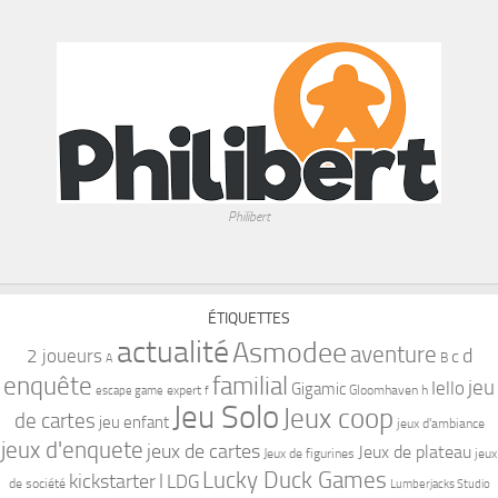
Philibert
ÉTIQUETTES
actualité
Asmodee
aventure
d
2 joueurs
c
B
A
familial
enquête
jeu
Iello
Gigamic
expert
Gloomhaven
h
escape game
f
Jeu Solo
Jeux coop
de cartes
jeu enfant
jeux d'ambiance
jeux d'enquete
jeux de cartes
Jeux de plateau
Jeux de figurines
jeux
Lucky Duck Games
kickstarter
l
LDG
de société
Lumberjacks Studio