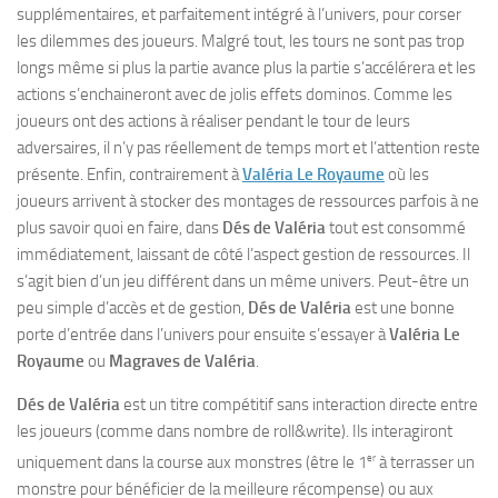
supplémentaires, et parfaitement intégré à l’univers, pour corser
les dilemmes des joueurs. Malgré tout, les tours ne sont pas trop
longs même si plus la partie avance plus la partie s’accélérera et les
actions s’enchaineront avec de jolis effets dominos. Comme les
joueurs ont des actions à réaliser pendant le tour de leurs
adversaires, il n’y pas réellement de temps mort et l’attention reste
présente. Enfin, contrairement à
Valéria Le Royaume
où les
joueurs arrivent à stocker des montages de ressources parfois à ne
plus savoir quoi en faire, dans
Dés de Valéria
tout est consommé
immédiatement, laissant de côté l’aspect gestion de ressources. Il
s’agit bien d’un jeu différent dans un même univers. Peut-être un
peu simple d’accès et de gestion,
Dés de Valéria
est une bonne
porte d’entrée dans l’univers pour ensuite s’essayer à
Valéria Le
Royaume
ou
Magraves de Valéria
.
Dés de Valéria
est un titre compétitif sans interaction directe entre
les joueurs (comme dans nombre de roll&write). Ils interagiront
er
uniquement dans la course aux monstres (être le 1
à terrasser un
monstre pour bénéficier de la meilleure récompense) ou aux