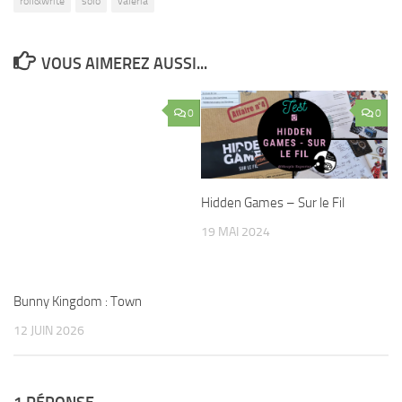
roll&write
solo
valeria
VOUS AIMEREZ AUSSI...
0
0
Hidden Games – Sur le Fil
19 MAI 2024
Bunny Kingdom : Town
12 JUIN 2026