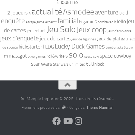
ÉTIQUETTES
actualité
Asmodee
aventure
d
2 joueurs
c
B
A
familial
enquête
jeu
Iello
Gigamic
expert
Gloomhaven
h
escape game
f
Jeu Solo
Jeux coop
de cartes
jeu enfant
jeux d'ambiance
jeux d'enquete
jeux de cartes
Jeux de plateau
Jeux de figurines
jeux
Lucky Duck Games
kickstarter
l
LDG
de société
Lumberjacks Studio
solo
space cowboy
matagot
s
m
roll&write
pixie games
space cow
star wars
t
Unlock
Star wars unlimited
u
Au Meeple Reporter © 2026. Tous droits réservés.
Fièrement propulsé par
- Conçu par
Thème Hueman