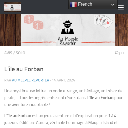
French
Skip to content
AVIS
/
SOLO
0
L’île au Forban
PAR
AU MEEPLE REPORTER
·
14 AVRIL 2024
Une mystérieuse lettre, un oncle etrange, un héritage, un trésor de
pirate,… Tous les ingrédients sont réunis dans
L’île au Forban
pour
une aventure inoubliable !
L’île au Forban
est un jeu d’aventure et d’exploration pour 1 à 4
joueurs, édité par Aurora, véritable hommage à Maupiti Island et