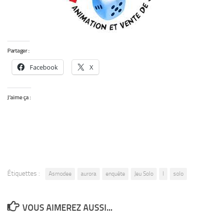
Partager :
Facebook
X
J’aime ça :
Étiquettes :
Asmodee
aurora
enquête
Jeu Solo
l
solo
VOUS AIMEREZ AUSSI...