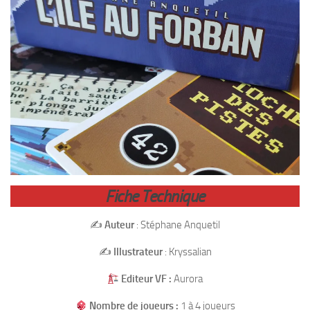
Fiche Technique
✍️
Auteur
: Stéphane Anquetil
✍️
Illustrateur
: Kryssalian
Editeur VF :
Aurora
Nombre de joueurs :
1 à 4 joueurs