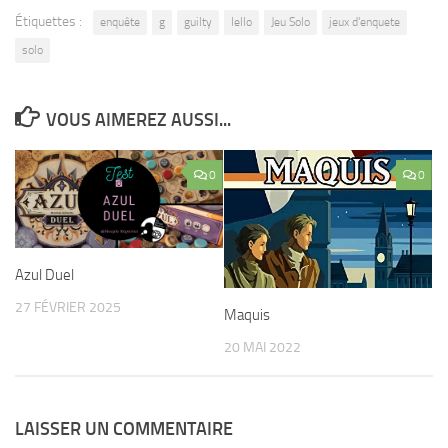
Étiquettes :
enquête
g
guilty
Iello
Jeu Solo
jeux d'enquete
solo
VOUS AIMEREZ AUSSI...
0
0
Azul Duel
27 FÉVRIER 2025
Maquis
20 MAI 2022
LAISSER UN COMMENTAIRE