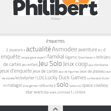
Philibert
ÉTIQUETTES
actualité
Asmodee
aventure
d
2 joueurs
c
B
A
familial
enquête
jeu
Iello
Gigamic
expert
Gloomhaven
h
escape game
f
Jeu Solo
Jeux coop
de cartes
jeu enfant
jeux d'ambiance
jeux d'enquete
jeux de cartes
Jeux de plateau
Jeux de figurines
jeux
Lucky Duck Games
kickstarter
l
LDG
de société
Lumberjacks Studio
solo
space cowboy
matagot
s
m
roll&write
pixie games
space cow
star wars
t
Unlock
Star wars unlimited
u