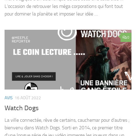
L’occasion de retrouver les méga corporations qui font tout
pour dominer la planète et imposer leur idée …
0
AVIS
16 AOÛT 2022
Watch Dogs
La ville connectée, rêve de certains, cauchemar pour d’autres ;
bienvenu dans Watch Dogs. Sorti en 2014, ce premier titre
d’une longue série de jeu vidéo immerge les joueurs dans un