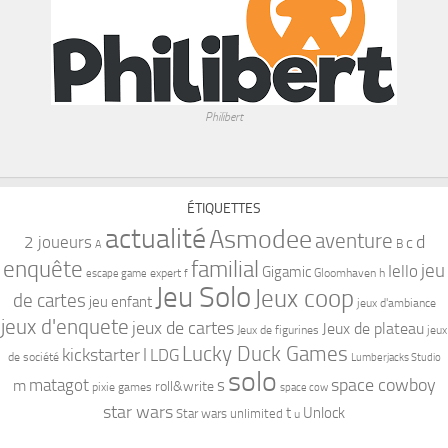
Philibert
ÉTIQUETTES
actualité
Asmodee
aventure
d
2 joueurs
c
B
A
familial
enquête
jeu
Iello
Gigamic
expert
Gloomhaven
h
escape game
f
Jeu Solo
Jeux coop
de cartes
jeu enfant
jeux d'ambiance
jeux d'enquete
jeux de cartes
Jeux de plateau
Jeux de figurines
jeux
Lucky Duck Games
kickstarter
l
LDG
de société
Lumberjacks Studio
solo
space cowboy
matagot
s
m
roll&write
pixie games
space cow
star wars
t
Unlock
Star wars unlimited
u