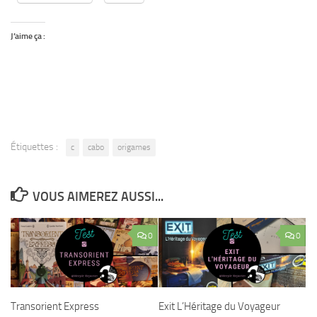
J’aime ça :
Étiquettes :
c
cabo
origames
VOUS AIMEREZ AUSSI...
0
0
Transorient Express
Exit L’Héritage du Voyageur