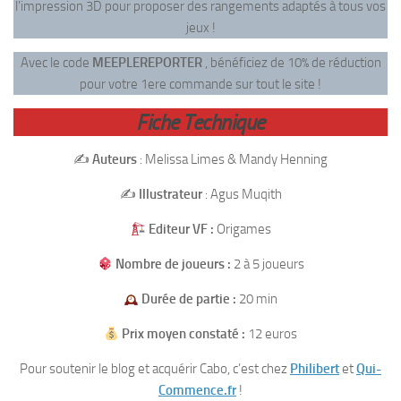
l’impression 3D pour proposer des rangements adaptés à tous vos
jeux !
Avec le code
MEEPLEREPORTER
, bénéficiez de 10% de réduction
pour votre 1ere commande sur tout le site !
Fiche Technique
✍️
Auteurs
: Melissa Limes & Mandy Henning
✍️
Illustrateur
: Agus Muqith
Editeur VF :
Origames
Nombre de joueurs :
2 à 5 joueurs
Durée de partie :
20
min
Prix moyen constaté :
12 euros
Pour soutenir le blog et acquérir Cabo, c’est chez
Philibert
et
Qui-
Commence.fr
!