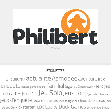
Philibert
ÉTIQUETTES
actualité
Asmodee
aventure
d
2 joueurs
c
B
A
familial
enquête
jeu
Iello
Gigamic
expert
Gloomhaven
h
escape game
f
Jeu Solo
Jeux coop
de cartes
jeu enfant
jeux d'ambiance
jeux d'enquete
jeux de cartes
Jeux de plateau
Jeux de figurines
jeux
Lucky Duck Games
kickstarter
l
LDG
de société
Lumberjacks Studio