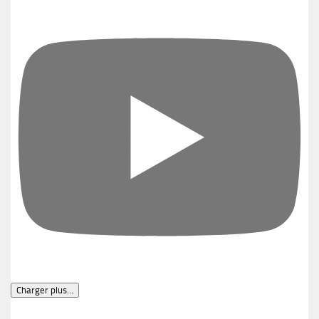
Charger plus…