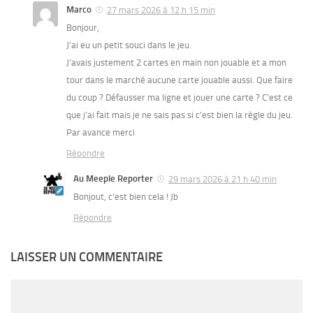
Marco
27 mars 2026 à 12 h 15 min
Bonjour,
J’ai eu un petit souci dans le jeu.
J’avais justement 2 cartes en main non jouable et a mon
tour dans le marché aucune carte jouable aussi. Que faire
du coup ? Défausser ma ligne et jouer une carte ? C’est ce
que j’ai fait mais je ne sais pas si c’est bien la règle du jeu.
Par avance merci
Répondre
Au Meeple Reporter
29 mars 2026 à 21 h 40 min
Bonjout, c’est bien cela ! Jb
Répondre
LAISSER UN COMMENTAIRE