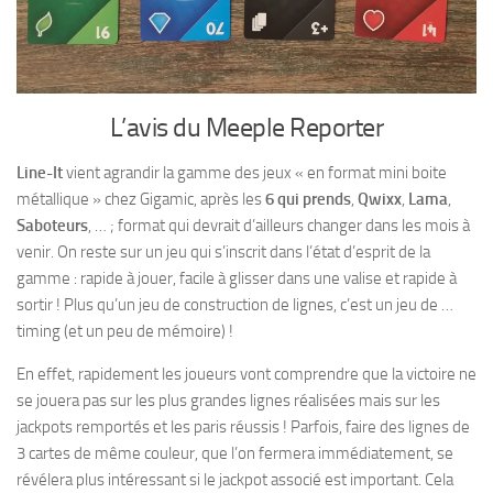
L’avis du Meeple Reporter
Line-It
vient agrandir la gamme des jeux « en format mini boite
métallique » chez Gigamic, après les
6 qui prends
,
Qwixx
,
Lama
,
Saboteurs
, … ; format qui devrait d’ailleurs changer dans les mois à
venir. On reste sur un jeu qui s’inscrit dans l’état d’esprit de la
gamme : rapide à jouer, facile à glisser dans une valise et rapide à
sortir ! Plus qu’un jeu de construction de lignes, c’est un jeu de …
timing (et un peu de mémoire) !
En effet, rapidement les joueurs vont comprendre que la victoire ne
se jouera pas sur les plus grandes lignes réalisées mais sur les
jackpots remportés et les paris réussis ! Parfois, faire des lignes de
3 cartes de même couleur, que l’on fermera immédiatement, se
révélera plus intéressant si le jackpot associé est important. Cela