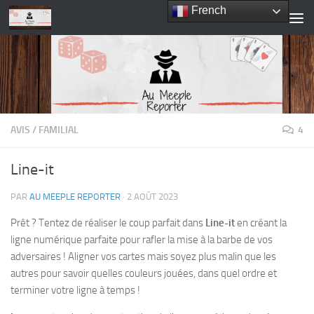
French
Skip to content
AVIS
/
FAMILIAL
4
Line-it
PAR
AU MEEPLE REPORTER
·
2 AOÛT 2023
Prêt ? Tentez de réaliser le coup parfait dans
Line-it
en créant la
ligne numérique parfaite pour rafler la mise à la barbe de vos
adversaires ! Aligner vos cartes mais soyez plus malin que les
autres pour savoir quelles couleurs jouées, dans quel ordre et
terminer votre ligne à temps !