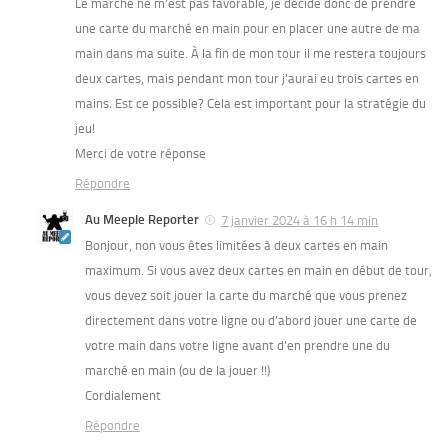
Le marché ne m’est pas favorable, je décide donc de prendre
une carte du marché en main pour en placer une autre de ma
main dans ma suite. À la fin de mon tour il me restera toujours
deux cartes, mais pendant mon tour j’aurai eu trois cartes en
mains. Est ce possible? Cela est important pour la stratégie du
jeu!
Merci de votre réponse
Répondre
Au Meeple Reporter
7 janvier 2024 à 16 h 14 min
Bonjour, non vous êtes limitées à deux cartes en main
maximum. Si vous avez deux cartes en main en début de tour,
vous devez soit jouer la carte du marché que vous prenez
directement dans votre ligne ou d’abord jouer une carte de
votre main dans votre ligne avant d’en prendre une du
marché en main (ou de la jouer !!)
Cordialement
Répondre