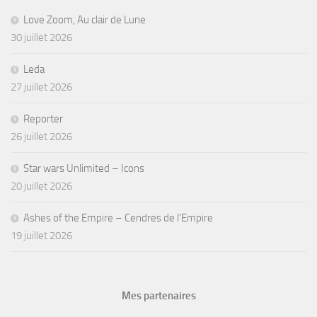
Love Zoom, Au clair de Lune
30 juillet 2026
Leda
27 juillet 2026
Reporter
26 juillet 2026
Star wars Unlimited – Icons
20 juillet 2026
Ashes of the Empire – Cendres de l’Empire
19 juillet 2026
Mes partenaires