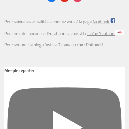
Pour suivre les actualités, abonnez vous à la page
facebook
Pour ne rater aucune vidéo, abonnez vous à la
chaîne Youtube
Pour soutenir le blog, c’est via
Tipeee
ou chez
Philibert
!
Meeple reporter