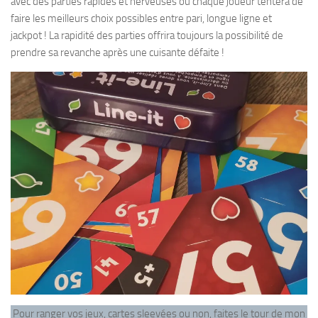
avec des parties rapides et nerveuses où chaque joueur tentera de
faire les meilleurs choix possibles entre pari, longue ligne et
jackpot ! La rapidité des parties offrira toujours la possibilité de
prendre sa revanche après une cuisante défaite !
Pour ranger vos jeux, cartes sleevées ou non, faites le tour de mon