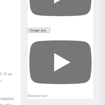
Charger plus…
t. Si un
u
Abonnement
ombattre