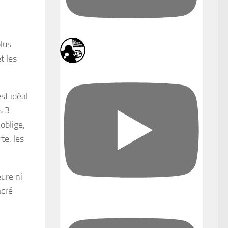
lus
t les
st idéal
s 3
oblige,
te, les
eure ni
acré