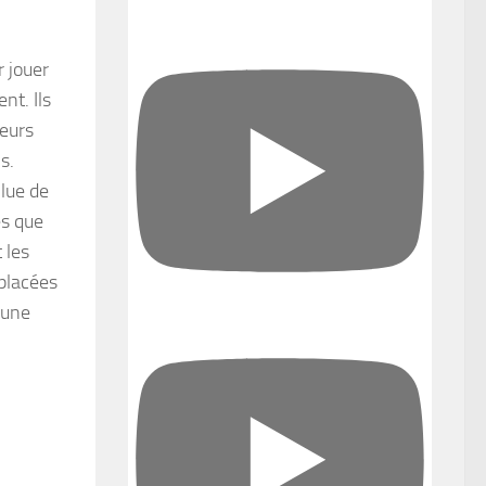
r jouer
nt. Ils
leurs
s.
 lue de
es que
 les
 placées
 une