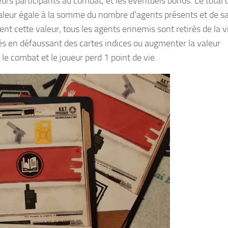
urs participants au combat, et les éventuels bonus. Le total 
valeur égale à la somme du nombre d’agents présents et de sa
nt cette valeur, tous les agents ennemis sont retirés de la vi
dés en défaussant des cartes indices ou augmenter la valeur
le combat et le joueur perd 1 point de vie.