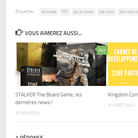
Étiquettes :
Asmodee
FFG
jeu de cartes
star wars
Star wars u
VOUS AIMEREZ AUSSI...
0
STALKER The Board Game, les
Kingdom Com
dernières news !
31 AOÛT 2022
25 MAI 2023
1 RÉPONSE