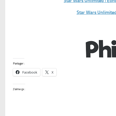
Star Wars Unlimited : Etin
Star Wars Unlimited
Partager :
Facebook
X
J’aime ça :