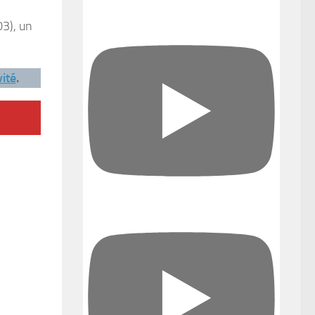
03), un
ité
.