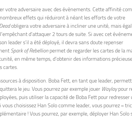
iser votre adversaire avec des évènements. Cette affinité co
nombreux effets qui réduiront à néant les efforts de votre
 Dead
obligera votre adversaire à incliner une unité, mais ég
, l’empêchant d’attaquer 2 tours de suite. Si avec cet événem
on leader s’il a été déployé, il devra sans doute repenser
ement
Spark of Rebellion
permet de regarder les cartes de la m
ortunité, en même temps, d’obtenir des informations précieuse
s cartes.
sources à disposition. Boba Fett, en tant que leader, permett
quittera le jeu. Vous pourrez par exemple jouer
Waylay
pour r
loyées, puis utiliser la capacité de Boba Fett pour redresser
Si vous choisissez Han Solo comme leader, vous pourrez « tri
lémentaire ! Vous pourrez, par exemple, déployer Han Solo s