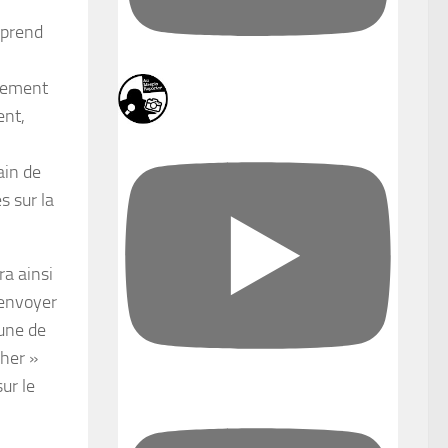
mprend
alement
ent,
ain de
s sur la
ra ainsi
envoyer
 une de
cher »
ur le