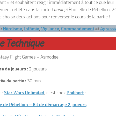
tant » et souhaitent réagir immédiatement à tout ce que leur
nement reflété dans la carte
Cunning
(Étincelle de Rébellion, 2
hoisir deux actions pour renverser le cours de la partie !
 :
Héroïsme
,
Infâmie
,
Vigilance
,
Commandement
et
Agressiv
he Technique
tasy Flight Games – Asmodee
e de joueurs :
2 joueurs
ée de partie :
30 min
rir
Star Wars Unlimited
, c’est chez
P
h
ilibert
:
le de Rébellion – Kit de démarrage 2 joueurs