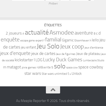
Philibert
ÉTIQUETTES
actualité
Asmodee
aventure
d
2 joueurs
c
B
A
familial
enquête
jeu
Iello
Gigamic
expert
Gloomhaven
h
escape game
f
Jeu Solo
Jeux coop
de cartes
jeu enfant
jeux d'ambiance
jeux d'enquete
jeux de cartes
Jeux de plateau
Jeux de figurines
jeux
Lucky Duck Games
kickstarter
l
LDG
de société
Lumberjacks Studio
solo
space cowboy
matagot
s
m
roll&write
pixie games
space cow
star wars
t
Unlock
Star wars unlimited
u
Au Meeple Reporter © 2026. Tous droits réservés.