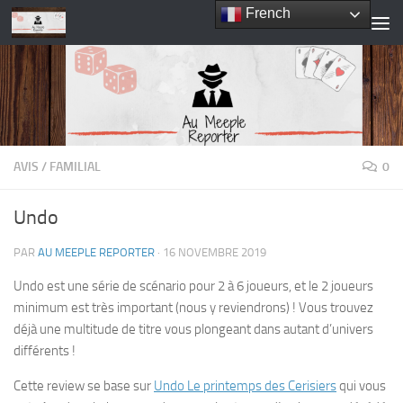
French
Skip to content
AVIS
/
FAMILIAL
0
Undo
PAR
AU MEEPLE REPORTER
·
16 NOVEMBRE 2019
Undo est une série de scénario pour 2 à 6 joueurs, et le 2 joueurs
minimum est très important (nous y reviendrons) ! Vous trouvez
déjà une multitude de titre vous plongeant dans autant d’univers
différents !
Cette review se base sur
Undo Le printemps des Cerisiers
qui vous