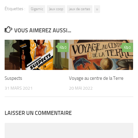
Étiquettes :
Gigamic
Jeux coop
jeux de cartes
u
VOUS AIMEREZ AUSSI...
0
0
Voyage au centre de la Terre
Suspects
20 MAI 2022
31 MARS 2021
LAISSER UN COMMENTAIRE