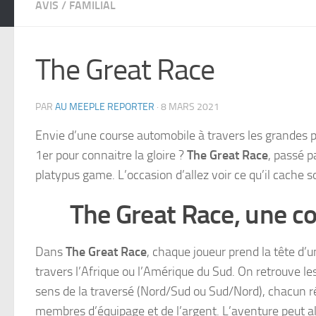
AVIS
/
FAMILIAL
The Great Race
PAR
AU MEEPLE REPORTER
·
8 MARS 2021
Envie d’une course automobile à travers les grandes pl
1er pour connaitre la gloire ?
The Great Race
, passé p
platypus game. L’occasion d’allez voir ce qu’il cache so
The Great Race, une c
Dans
The Great Race
, chaque joueur prend la tête d’
travers l’Afrique ou l’Amérique du Sud. On retrouve les 
sens de la traversé (Nord/Sud ou Sud/Nord), chacun ré
membres d’équipage et de l’argent. L’aventure peut 