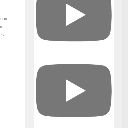
deux
our
les