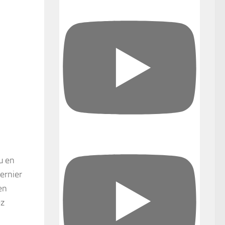
u en
dernier
en
ez