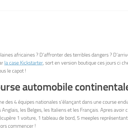
aines africaines ? D’affronter des terribles dangers ? D’arriv
ar
la case Kickstarter
, sort en version boutique ces jours ci ch
us le capot !
ourse automobile continental
une des 4 équipes nationales s’élançant dans une course endi
Anglais, les Belges, les Italiens et les Français. Apres avoir c
cupère 1 voiture, 1 tableau de bord, 5 meeples représentant
alors commencer !