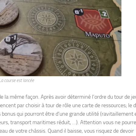
La course est lancée
de la même façon. Après avoir déterminé l’ordre du tour de je
ncent par choisir à tour de rôle une carte de ressources; le 
bonus qui pourront être d’une grande utilité (ravitaillement 
eurs, transport maritimes réduit, …). Attention vous ne pourr
eau de votre châssis. Quand il baisse, vous risquez de devoir