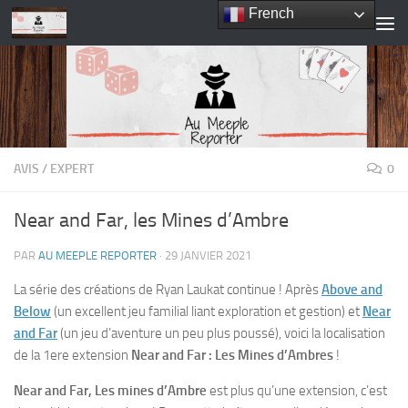
French
Skip to content
AVIS
/
EXPERT
0
Near and Far, les Mines d’Ambre
PAR
AU MEEPLE REPORTER
·
29 JANVIER 2021
La série des créations de Ryan Laukat continue ! Après
Above and
Below
(un excellent jeu familial liant exploration et gestion) et
Near
and Far
(un jeu d’aventure un peu plus poussé), voici la localisation
de la 1ere extension
Near and Far : Les Mines d’Ambres
!
Near and Far, Les mines d’Ambre
est plus qu’une extension, c’est