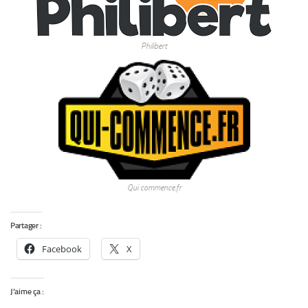
Philibert
Qui commence.fr
Partager :
Facebook
X
J’aime ça :