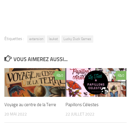
Étiquettes :
extension
laukat
Lucky Duck Games
VOUS AIMEREZ AUSSI...
0
0
Voyage au centre de la Terre
Papillons Célestes
20 MAI 2022
22 JUILLET 2022