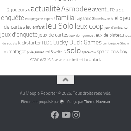
actualité
Asmodee
aventure
d
2 joueurs
c
B
A
familial
enquête
jeu
Iello
Gigamic
expert
Gloomhaven
h
escape game
f
Jeu Solo
Jeux coop
de cartes
jeu enfant
jeux d'ambiance
jeux d'enquete
jeux de cartes
Jeux de plateau
Jeux de figurines
jeux
Lucky Duck Games
kickstarter
l
LDG
de société
Lumberjacks Studio
solo
space cowboy
matagot
s
m
roll&write
pixie games
space cow
star wars
t
Unlock
Star wars unlimited
u
Au Meeple Reporter © 2026. Tous droits réservés.
Fièrement propulsé par
- Conçu par
Thème Hueman