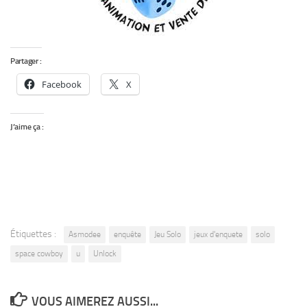
Partager :
Facebook
X
J’aime ça :
Étiquettes :
Asmodee
enquête
Jeu Solo
jeux d'enquete
solo
space cowboy
u
Unlock
VOUS AIMEREZ AUSSI...