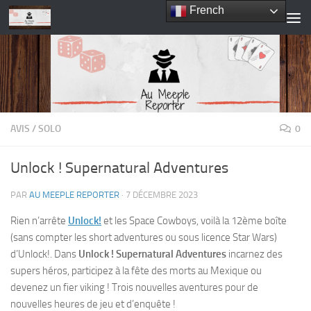
French
Skip to content
AVIS
/
SOLO
0
Unlock ! Supernatural Adventures
PAR
AU MEEPLE REPORTER
·
7 DÉCEMBRE 2023
Rien n’arrête
Unlock!
et les Space Cowboys, voilà la 12ème boîte
(sans compter les short adventures ou sous licence Star Wars)
d’Unlock!. Dans
Unlock ! Supernatural Adventures
incarnez des
supers héros, participez à la fête des morts au Mexique ou
devenez un fier viking ! Trois nouvelles aventures pour de
nouvelles heures de jeu et d’enquête !