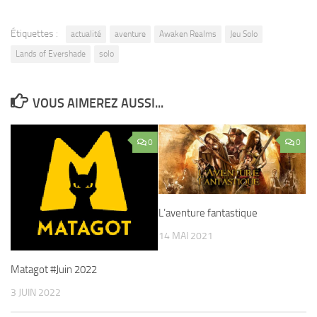
Étiquettes :
actualité
aventure
Awaken Realms
Jeu Solo
Lands of Evershade
solo
VOUS AIMEREZ AUSSI...
0
0
L’aventure fantastique
14 MAI 2021
Matagot #Juin 2022
3 JUIN 2022