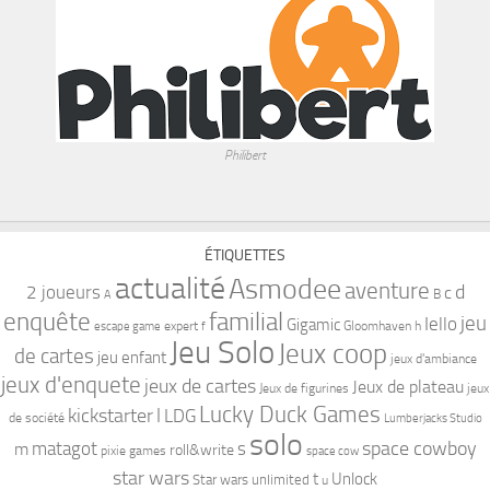
Philibert
ÉTIQUETTES
actualité
Asmodee
aventure
d
2 joueurs
c
B
A
familial
enquête
jeu
Iello
Gigamic
expert
Gloomhaven
h
escape game
f
Jeu Solo
Jeux coop
de cartes
jeu enfant
jeux d'ambiance
jeux d'enquete
jeux de cartes
Jeux de plateau
Jeux de figurines
jeux
Lucky Duck Games
kickstarter
l
LDG
de société
Lumberjacks Studio
solo
space cowboy
matagot
s
m
roll&write
pixie games
space cow
star wars
t
Unlock
Star wars unlimited
u