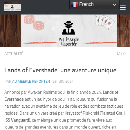
French
Skip to content
ACTUALITÉ
0
Lands of Evershade, une aventure unique
PAR
AU MEEPLE REPORTER
·
26 JUIN 2024
Annoncé par Awaken Realms pour la fin d’année 2024,
Lands of
Evershade
est un jeu hybride pour 1 à 5 joueurs qui fusionne la
narration avec un système de jeu de rôle et des combats tactiques
rapides. Dans un univers créé par Krzysztof Piskorski (
Tainted Grail
,
ISS Vanguard
), ce mélange unique promet de faire vivre aux
joueurs de grandes aventures dans un monde ouvert, riche en