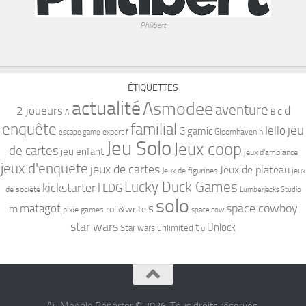
Philibert
ÉTIQUETTES
actualité
Asmodee
aventure
d
2 joueurs
c
B
A
familial
enquête
jeu
Iello
Gigamic
expert
Gloomhaven
h
escape game
f
Jeu Solo
Jeux coop
de cartes
jeu enfant
jeux d'ambiance
jeux d'enquete
jeux de cartes
Jeux de plateau
Jeux de figurines
jeux
Lucky Duck Games
kickstarter
l
LDG
de société
Lumberjacks Studio
solo
space cowboy
matagot
s
m
roll&write
pixie games
space cow
star wars
t
Unlock
Star wars unlimited
u
Au Meeple Reporter © 2026. Tous droits réservés.