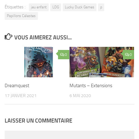
Étiquettes :
jeu enfant
LDG
Lucky Duck Games
p
Papillons Célestes
VOUS AIMEREZ AUSSI...
0
0
Dreamquest
Mutants – Extensions
17 JANVIER 2021
6 MAI 2020
LAISSER UN COMMENTAIRE