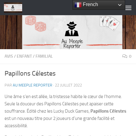
French
Skip to content
AVIS
/
ENFANT
/
FAMILIAL
0
Papillons Célestes
PAR
AU MEEPLE REPORTER
·
22 JUILLET 2022
Une âme s’en est allée, la tristesse habite le cœur de l’homme.
Seule la douceur des Papillons Célestes peut apaiser cette
souffrance. Édité chez les Lucky Duck Games,
Papillons Célestes
est un nouveau titre pour 2 joueurs d’une grande facilité et
accessibilité.