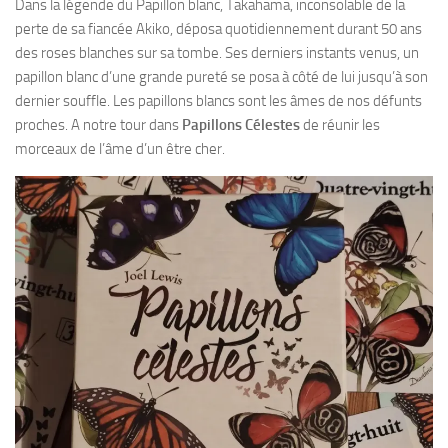
Dans la légende du Papillon blanc, Takahama, inconsolable de la
perte de sa fiancée Akiko, déposa quotidiennement durant 50 ans
des roses blanches sur sa tombe. Ses derniers instants venus, un
papillon blanc d’une grande pureté se posa à côté de lui jusqu’à son
dernier souffle. Les papillons blancs sont les âmes de nos défunts
proches. A notre tour dans
Papillons Célestes
de réunir les
morceaux de l’âme d’un être cher.