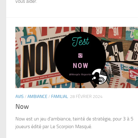
vous aider.
AVIS
/
AMBIANCE
/
FAMILIAL
28 FÉVRIER 2024
Now
Now est un jeu d’ambiance, teinté de stratégie, pour 3 à 5
joueurs édité par Le Scorpion Masqué.