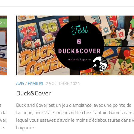
1
AVIS
/
FAMILIAL
29 OCTOBRE 2024
Duck&Cover
s
Duck and Cover est un jeu d’ambiance, avec une pointe de
à la
tactique, pour 2 à 7 joueurs édité chez Captain Games dans
ver,
lequel vous essayez d’avoir le moins d’éclaboussures dans 
de
baignoire.