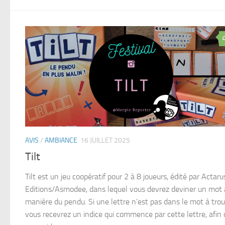
AVIS
/
AMBIANCE
16 JUILLET 2025
Tilt
Tilt est un jeu coopératif pour 2 à 8 joueurs, édité par Actaru
Editions/Asmodee, dans lequel vous devrez deviner un mot 
manière du pendu. Si une lettre n’est pas dans le mot à trou
vous recevrez un indice qui commence par cette lettre, afin 