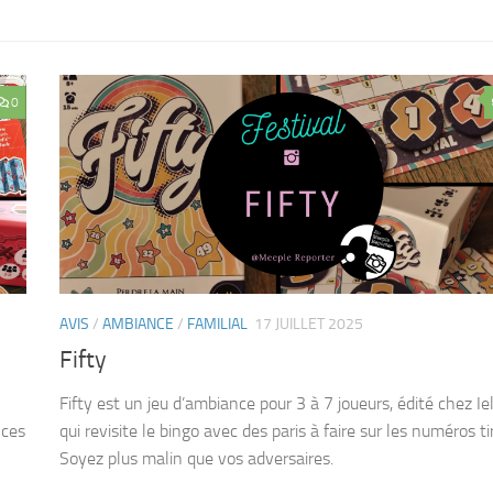
0
AVIS
/
AMBIANCE
/
FAMILIAL
17 JUILLET 2025
Fifty
Fifty est un jeu d’ambiance pour 3 à 7 joueurs, édité chez Iel
nces
qui revisite le bingo avec des paris à faire sur les numéros ti
Soyez plus malin que vos adversaires.