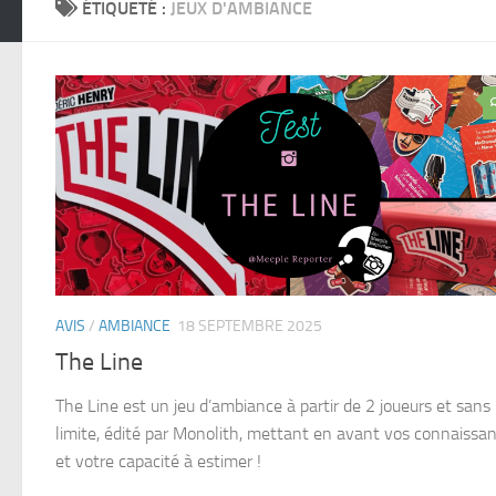
ÉTIQUETÉ :
JEUX D'AMBIANCE
AVIS
/
AMBIANCE
18 SEPTEMBRE 2025
The Line
The Line est un jeu d’ambiance à partir de 2 joueurs et sans
limite, édité par Monolith, mettant en avant vos connaissa
et votre capacité à estimer !