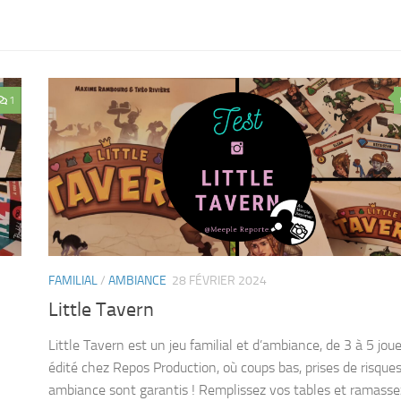
1
FAMILIAL
/
AMBIANCE
28 FÉVRIER 2024
Little Tavern
Little Tavern est un jeu familial et d’ambiance, de 3 à 5 jou
édité chez Repos Production, où coups bas, prises de risques
ambiance sont garantis ! Remplissez vos tables et ramasse