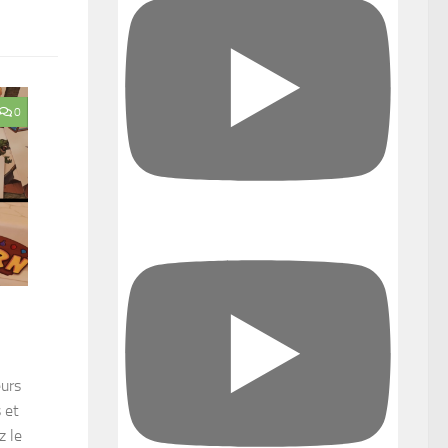
0
eurs
 et
z le