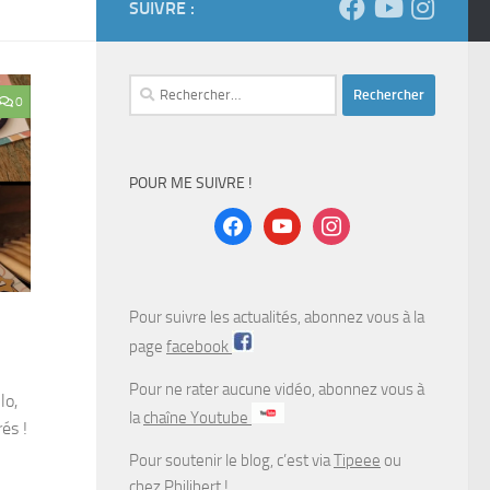
SUIVRE :
Rechercher :
0
POUR ME SUIVRE !
facebook
youtube
instagram
Pour suivre les actualités, abonnez vous à la
page
facebook
Pour ne rater aucune vidéo, abonnez vous à
lo,
la
chaîne Youtube
rés !
Pour soutenir le blog, c’est via
Tipeee
ou
chez
Philibert
!