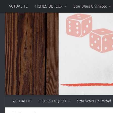
ACTUALITE
FICHES DE JEUX
Star Wars Unlimited
Skip to content
ACTUALITE
FICHES DE JEUX
Star Wars Unlimited