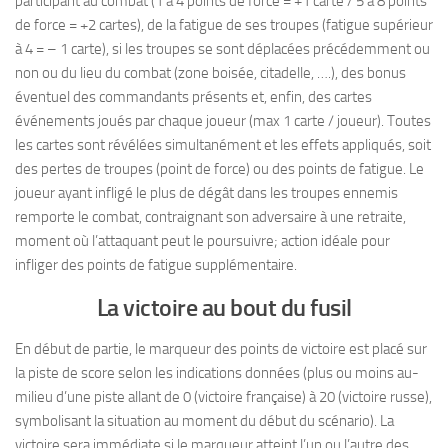
participant au combat (1 à 4 points de force = +1 carte / 5 à 8 points
de force = +2 cartes), de la fatigue de ses troupes (fatigue supérieur
à 4 = – 1 carte), si les troupes se sont déplacées précédemment ou
non ou du lieu du combat (zone boisée, citadelle, ….), des bonus
éventuel des commandants présents et, enfin, des cartes
événements joués par chaque joueur (max 1 carte / joueur). Toutes
les cartes sont révélées simultanément et les effets appliqués, soit
des pertes de troupes (point de force) ou des points de fatigue. Le
joueur ayant infligé le plus de dégât dans les troupes ennemis
remporte le combat, contraignant son adversaire à une retraite,
moment où l’attaquant peut le poursuivre; action idéale pour
infliger des points de fatigue supplémentaire.
La victoire au bout du fusil
En début de partie, le marqueur des points de victoire est placé sur
la piste de score selon les indications données (plus ou moins au-
milieu d’une piste allant de 0 (victoire française) à 20 (victoire russe),
symbolisant la situation au moment du début du scénario). La
victoire sera immédiate si le marqueur atteint l’un ou l’autre des