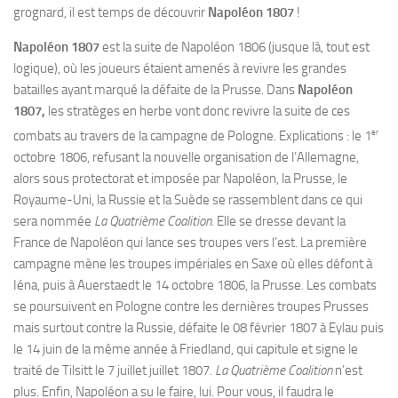
grognard, il est temps de découvrir
Napoléon 1807
!
Napoléon 1807
est la suite de Napoléon 1806 (jusque là, tout est
logique), où les joueurs étaient amenés à revivre les grandes
batailles ayant marqué la défaite de la Prusse. Dans
Napoléon
1807,
les stratèges en herbe vont donc revivre la suite de ces
er
combats au travers de la campagne de Pologne. Explications : le 1
octobre 1806, refusant la nouvelle organisation de l’Allemagne,
alors sous protectorat et imposée par Napoléon, la Prusse, le
Royaume-Uni, la Russie et la Suède se rassemblent dans ce qui
sera nommée
La Quatrième Coalition
. Elle se dresse devant la
France de Napoléon qui lance ses troupes vers l’est. La première
campagne mène les troupes impériales en Saxe où elles défont à
Iéna, puis à Auerstaedt le 14 octobre 1806, la Prusse. Les combats
se poursuivent en Pologne contre les dernières troupes Prusses
mais surtout contre la Russie, défaite le 08 février 1807 à Eylau puis
le 14 juin de la même année à Friedland, qui capitule et signe le
traité de Tilsitt le 7 juillet juillet 1807.
La Quatrième Coalition
n’est
plus. Enfin, Napoléon a su le faire, lui. Pour vous, il faudra le