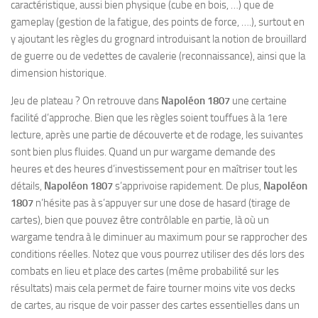
caractéristique, aussi bien physique (cube en bois, …) que de
gameplay (gestion de la fatigue, des points de force, ….), surtout en
y ajoutant les règles du grognard introduisant la notion de brouillard
de guerre ou de vedettes de cavalerie (reconnaissance), ainsi que la
dimension historique.
Jeu de plateau ? On retrouve dans
Napoléon 1807
une certaine
facilité d’approche. Bien que les règles soient touffues à la 1ere
lecture, après une partie de découverte et de rodage, les suivantes
sont bien plus fluides. Quand un pur wargame demande des
heures et des heures d’investissement pour en maîtriser tout les
détails,
Napoléon 1807
s’apprivoise rapidement. De plus,
Napoléon
1807
n’hésite pas à s’appuyer sur une dose de hasard (tirage de
cartes), bien que pouvez être contrôlable en partie, là où un
wargame tendra à le diminuer au maximum pour se rapprocher des
conditions réelles. Notez que vous pourrez utiliser des dés lors des
combats en lieu et place des cartes (même probabilité sur les
résultats) mais cela permet de faire tourner moins vite vos decks
de cartes, au risque de voir passer des cartes essentielles dans un