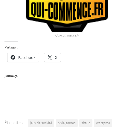
Qui-commence.fr
Partager :
Facebook
X
J’aime ça :
Étiquettes :
jeux de société
pixie games
shako
wargame