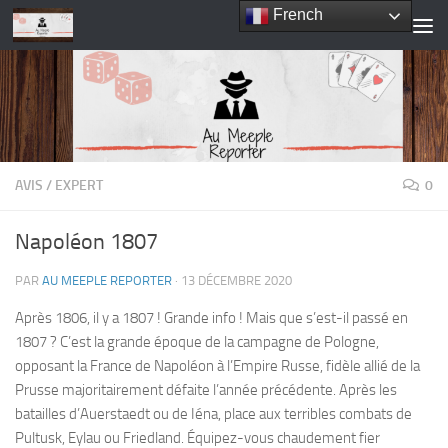
French
Skip to content
AVIS
/
EXPERT
0
Napoléon 1807
PAR
AU MEEPLE REPORTER
·
13 DÉCEMBRE 2020
Après 1806, il y a 1807 ! Grande info ! Mais que s’est-il passé en
1807 ? C’est la grande époque de la campagne de Pologne,
opposant la France de Napoléon à l’Empire Russe, fidèle allié de la
Prusse majoritairement défaite l’année précédente. Après les
batailles d’Auerstaedt ou de Iéna, place aux terribles combats de
Pultusk, Eylau ou Friedland. Équipez-vous chaudement fier