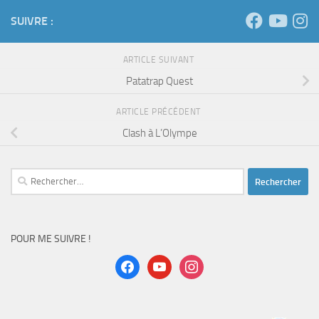
Patatrap Quest
ARTICLE PRÉCÉDENT
Clash à L’Olympe
Rechercher :
POUR ME SUIVRE !
facebook
youtube
instagram
Pour suivre les actualités, abonnez vous à la page
facebook
Pour ne rater aucune vidéo, abonnez vous à la
chaîne Youtube
Pour soutenir le blog, c’est via
Tipeee
ou chez
Philibert
!