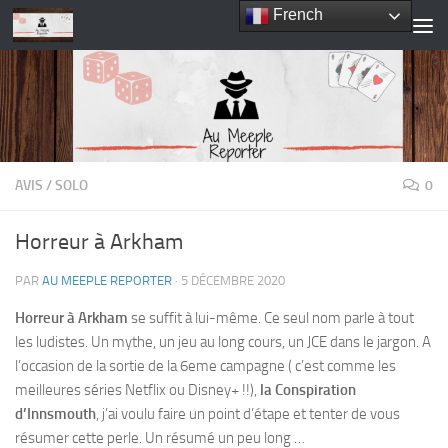
French
Skip to content
AVIS
/
SOLO
0
Horreur à Arkham
PAR
AU MEEPLE REPORTER
·
5 DÉCEMBRE 2020
Horreur à Arkham
se suffit à lui-même. Ce seul nom parle à tout
les ludistes. Un mythe, un jeu au long cours, un JCE dans le jargon. A
l’occasion de la sortie de la 6eme campagne ( c’est comme les
meilleures séries Netflix ou Disney+ !!),
la Conspiration
d’Innsmouth
, j’ai voulu faire un point d’étape et tenter de vous
résumer cette perle. Un résumé un peu long …