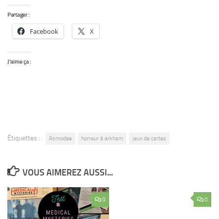
Partager :
Facebook
X
J’aime ça :
Étiquettes :
Asmodee
horreur à arkham
jeux de cartes
VOUS AIMEREZ AUSSI...
0
0