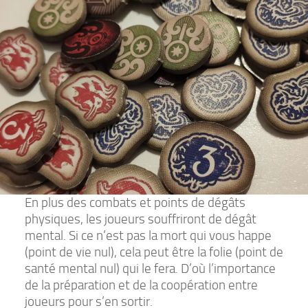
En plus des combats et points de dégâts
physiques, les joueurs souffriront de dégât
mental. Si ce n’est pas la mort qui vous happe
(point de vie nul), cela peut être la folie (point de
santé mental nul) qui le fera. D’où l’importance
de la préparation et de la coopération entre
joueurs pour s’en sortir.