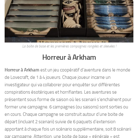
La boîte de base et les premières campagnes rangées et sleevées !
Horreur à Arkham
Horreur à Arkham
est un jeu coopératif d’aventure dans le monde
de Lovecraft, de 1 à 4 joueurs. Chaque joueur incarne un
investigateur qui va collaborer pour enquêter sur différentes
conspirations ésotériques et horrifiantes. Les aventures se
présentent sous forme de saison où les scenarii s’enchaînent pour
former une campagne. 6 campagnes (ou saisons) sont sorties ou
en cours. Chaque campagne se construit autour d’une boite de
départ (incluant 2 scenarii) suivie de 6 paquets d’extension
apportant à chaque fois un scénario supplémentaire, soit 8 scénarii
par campagne. Attention, une boite de base « générale » est