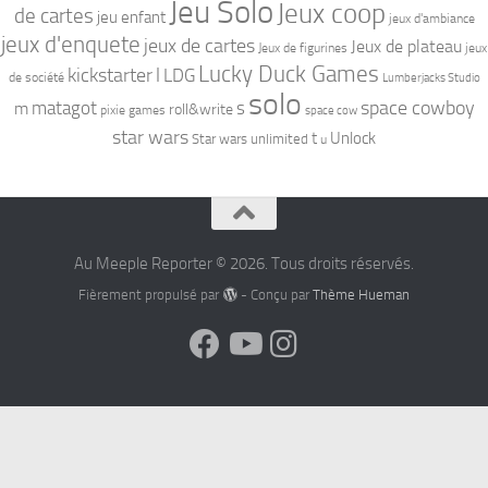
Jeu Solo
Jeux coop
de cartes
jeu enfant
jeux d'ambiance
jeux d'enquete
jeux de cartes
Jeux de plateau
Jeux de figurines
jeux
Lucky Duck Games
kickstarter
l
LDG
de société
Lumberjacks Studio
solo
space cowboy
matagot
s
m
roll&write
pixie games
space cow
star wars
t
Unlock
Star wars unlimited
u
Au Meeple Reporter © 2026. Tous droits réservés.
Fièrement propulsé par
- Conçu par
Thème Hueman