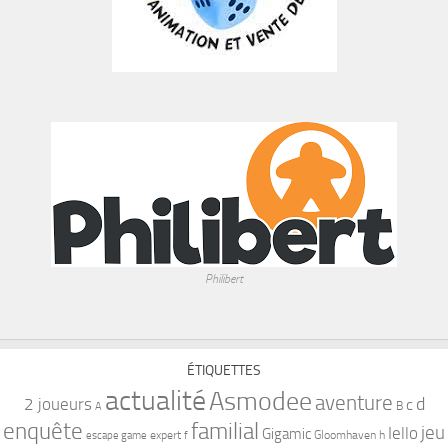
Philibert
ÉTIQUETTES
actualité
Asmodee
aventure
d
2 joueurs
c
B
A
familial
enquête
jeu
Iello
Gigamic
expert
Gloomhaven
h
escape game
f