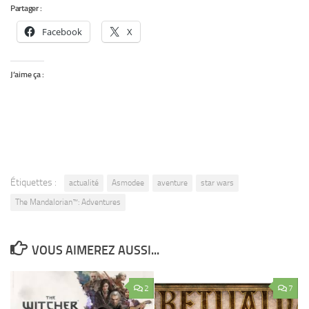
Partager :
Facebook
X
J’aime ça :
Étiquettes :
actualité
Asmodee
aventure
star wars
The Mandalorian™: Adventures
VOUS AIMEREZ AUSSI...
2
7