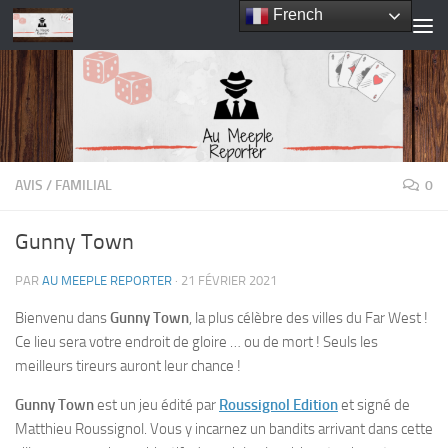
French
Skip to content
AVIS
/
FAMILIAL
0
Gunny Town
PAR
AU MEEPLE REPORTER
·
21 FÉVRIER 2021
Bienvenu dans
Gunny Town
, la plus célèbre des villes du Far West !
Ce lieu sera votre endroit de gloire … ou de mort ! Seuls les
meilleurs tireurs auront leur chance !
Gunny Town
est un jeu édité par
Roussignol Edition
et signé de
Matthieu Roussignol. Vous y incarnez un bandits arrivant dans cette