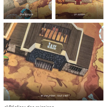
Une banque …
… un saloon …
… et une prison : tout y est !