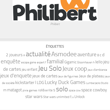
Philibert
ÉTIQUETTES
actualité
Asmodee
aventure
d
2 joueurs
c
B
A
familial
enquête
jeu
Iello
Gigamic
expert
Gloomhaven
h
escape game
f
Jeu Solo
Jeux coop
de cartes
jeu enfant
jeux d'ambiance
jeux d'enquete
jeux de cartes
Jeux de plateau
Jeux de figurines
jeux
Lucky Duck Games
kickstarter
l
LDG
de société
Lumberjacks Studio
solo
space cowboy
matagot
s
m
roll&write
pixie games
space cow
star wars
t
Unlock
Star wars unlimited
u