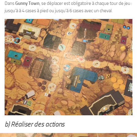
Dans
Gunny Town
, se déplacer est obligatoire à chaque tour de jeu :
jusqu’à à 4 cases à pied ou jusqu’à 6 cases avec un cheval.
b) Réaliser des actions