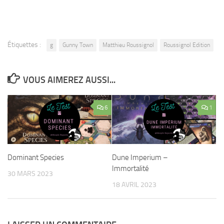
Étiquettes :
g
Gunny Town
Matthieu Roussignol
Roussignol Edition
VOUS AIMEREZ AUSSI...
6
1
Dominant Species
Dune Imperium –
Immortalité
30 MARS 2023
18 AVRIL 2023