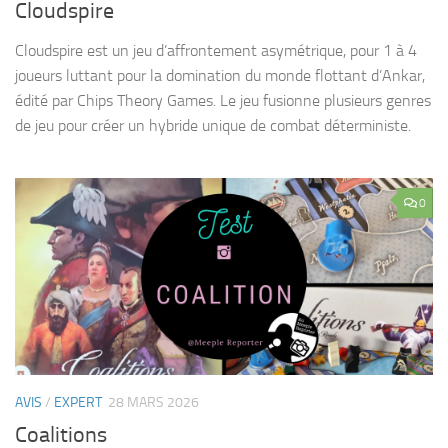
Cloudspire
Cloudspire est un jeu d’affrontement asymétrique, pour 1 à 4
joueurs luttant pour la domination du monde flottant d’Ankar,
édité par Chips Theory Games. Le jeu fusionne plusieurs genres
de jeu pour créer un hybride unique de combat déterministe.
0
AVIS
/
EXPERT
28 MARS 2026
Coalitions