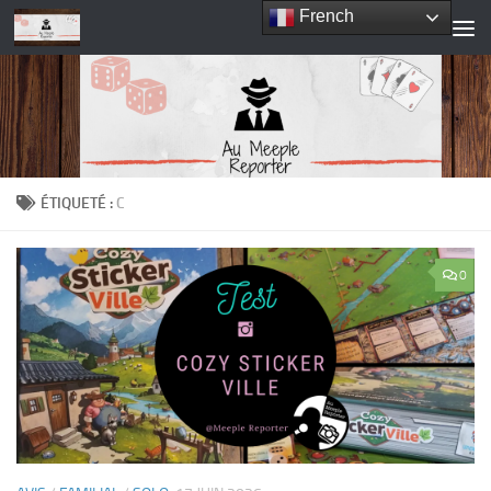
French
Skip to content
ÉTIQUETÉ :
C
0