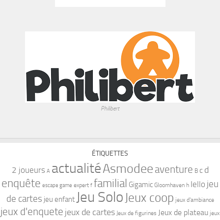
ÉTIQUETTES
actualité
Asmodee
aventure
d
2 joueurs
c
B
A
familial
enquête
jeu
Iello
Gigamic
expert
Gloomhaven
h
escape game
f
Jeu Solo
Jeux coop
de cartes
jeu enfant
jeux d'ambiance
jeux d'enquete
jeux de cartes
Jeux de plateau
Jeux de figurines
jeux
Lucky Duck Games
kickstarter
l
LDG
de société
Lumberjacks Studio
solo
space cowboy
matagot
s
m
roll&write
pixie games
space cow
star wars
t
Unlock
Star wars unlimited
u
Au Meeple Reporter © 2026. Tous droits réservés.
Fièrement propulsé par
- Conçu par
Thème Hueman