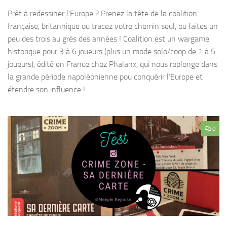
Prêt à redessiner l’Europe ? Prenez la tête de la coalition
française, britannique ou tracez votre chemin seul, ou faites un
peu des trois au grès des années ! Coalition est un wargame
historique pour 3 à 6 joueurs (plus un mode solo/coop de 1 à 5
joueurs), édité en France chez Phalanx, qui nous replonge dans
la grande période napoléonienne pou conquérir l’Europe et
étendre son influence !
0