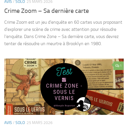
AVIS
/
SOLO
25 MARS 2026
Crime Zoom – Sa dernière carte
Crime Zoom est un jeu d’enquête en 60 cartes vous proposant
d’explorer une scène de crime avec attention pour résoudre
l’enquête. Dans Crime Zone – Sa dernière carte, vous devrez
tenter de résoudre un meurtre à Brooklyn en 1980.
1
AVIS
/
SOLO
25 MARS 2026