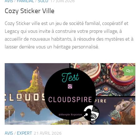
AVIS
/
FAMILIAL
/
SOLO
17 JUIN 2026
Cozy Sticker Ville
Cozy Sticker ville est un jeu de société familial, coopératif et
Legacy qui vous invite à construire votre propre village, à
accueillir de nouveaux habitants, à résoudre des mystères et à
laisser derrière vous un héritage personnalisé.
0
AVIS
/
EXPERT
21 AVRIL 2026