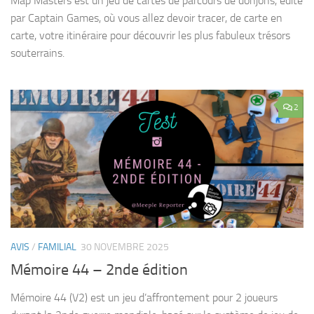
Map Masters est un jeu de cartes de parcours de donjons, édité
par Captain Games, où vous allez devoir tracer, de carte en
carte, votre itinéraire pour découvrir les plus fabuleux trésors
souterrains.
2
AVIS
/
FAMILIAL
30 NOVEMBRE 2025
Mémoire 44 – 2nde édition
Mémoire 44 (V2) est un jeu d’affrontement pour 2 joueurs