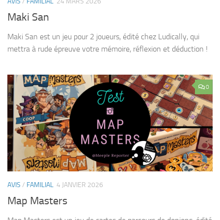
AVIS
/
FAMILIAL
24 MARS 2026
Maki San
Maki San est un jeu pour 2 joueurs, édité chez Ludically, qui
mettra à rude épreuve votre mémoire, réflexion et déduction !
0
AVIS
/
FAMILIAL
4 JANVIER 2026
Map Masters