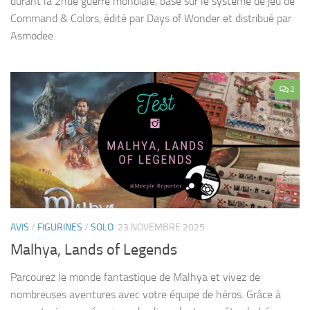
durant la 2nde guerre mondiale, basé sur le système de jeu de
Command & Colors, édité par Days of Wonder et distribué par
Asmodee.
2
AVIS
/
FIGURINES
/
SOLO
23 NOVEMBRE 2025
Malhya, Lands of Legends
Parcourez le monde fantastique de Malhya et vivez de
nombreuses aventures avec votre équipe de héros. Grâce à