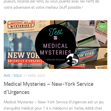
joueurs, localisé par Iello, où vous jouerez avec les nerfs de
votre adversaire et votre meilleur bluff possible !
0
AVIS
/
SOLO
11 AVRIL 2025
Medical Mysteries – New-York Service
d’Urgences
Medical Mysteries – New-York Service d’Urgences est un jeu
d’enquête médical pour 1 à 4 médecins en herbe, édité chez