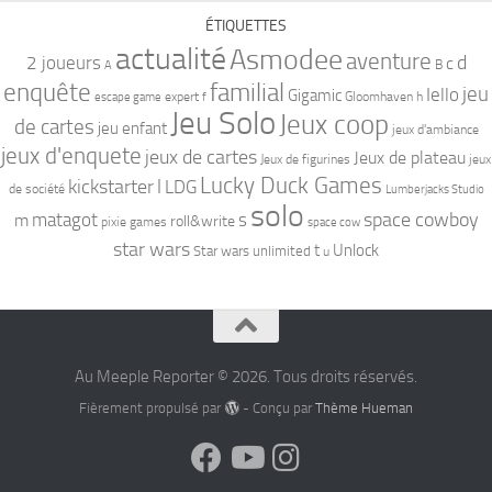
ÉTIQUETTES
actualité
Asmodee
aventure
d
2 joueurs
c
B
A
familial
enquête
jeu
Iello
Gigamic
expert
Gloomhaven
h
escape game
f
Jeu Solo
Jeux coop
de cartes
jeu enfant
jeux d'ambiance
jeux d'enquete
jeux de cartes
Jeux de plateau
Jeux de figurines
jeux
Lucky Duck Games
kickstarter
l
LDG
de société
Lumberjacks Studio
solo
space cowboy
matagot
s
m
roll&write
pixie games
space cow
star wars
t
Unlock
Star wars unlimited
u
Au Meeple Reporter © 2026. Tous droits réservés.
Fièrement propulsé par
- Conçu par
Thème Hueman