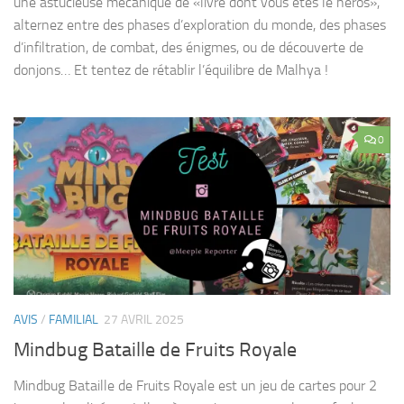
une astucieuse mécanique de «livre dont vous êtes le héros»,
alternez entre des phases d’exploration du monde, des phases
d’infiltration, de combat, des énigmes, ou de découverte de
donjons… Et tentez de rétablir l’équilibre de Malhya !
0
AVIS
/
FAMILIAL
27 AVRIL 2025
Mindbug Bataille de Fruits Royale
Mindbug Bataille de Fruits Royale est un jeu de cartes pour 2