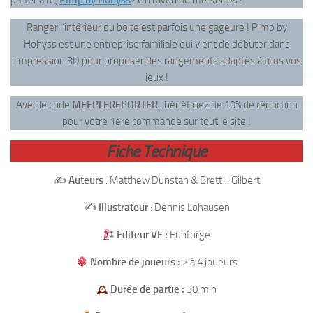
partenaire,
Pimp by Hohyss
! Un rayon de merveilles !
Ranger l’intérieur du boite est parfois une gageure ! Pimp by
Hohyss est une entreprise familiale qui vient de débuter dans
l’impression 3D pour proposer des rangements adaptés à tous vos
jeux !
Avec le code
MEEPLEREPORTER
, bénéficiez de 10% de réduction
pour votre 1ere commande sur tout le site !
Fiche Technique
✍️
Auteurs
: Matthew Dunstan & Brett J. Gilbert
✍️
Illustrateur
: Dennis Lohausen
Editeur VF :
Funforge
Nombre de joueurs :
2 à 4 joueurs
Durée de partie :
30 min