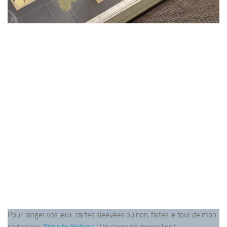
Pour ranger vos jeux, cartes sleevées ou non, faites le tour de mon