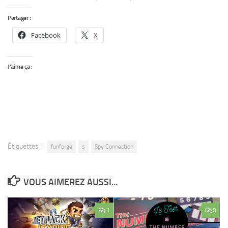
Partager :
Facebook
X
J’aime ça :
Étiquettes :
funforge
s
Spy Connection
VOUS AIMEREZ AUSSI...
1
0