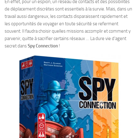
En effet, pour un espion, un réseau de contacts et des possibilités
de déplacement discrètes sont essentiels à la survie. Mais, dans un
travail aussi dangereux, les contacts disparaissent rapidement et
les opportunités de voyager en toute sécurité se referment
souvent. Il faudra choisir quelles missions accomplir et comment y
parvenir, quitte à sacrifier certains réseaux … La dure vie d’agent
secret dans
Spy Connection
!