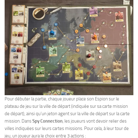
Pour débuter la partie, chaque joueur place son Espion sur le
plateau de jeu sur la ville de départ (indiquée sur sa carte mission
de départ), ainsi qu’un jeton agent sur la ville de départ sur la carte
mission. Dans
Spy Connection
, les joueurs vont devoir relier des
villes indiquées sur leurs cartes missions. Pour cela, à leur tour de
jeu, un joueur aura le choix entre 3 actions :