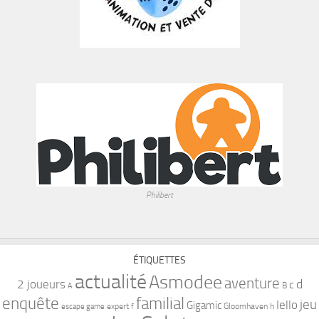
Philibert
ÉTIQUETTES
actualité
Asmodee
aventure
d
2 joueurs
c
B
A
familial
enquête
jeu
Iello
Gigamic
expert
Gloomhaven
h
escape game
f