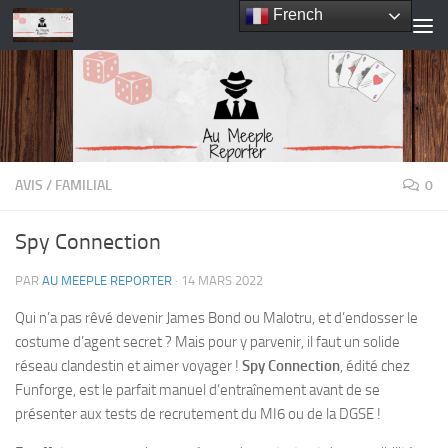
French
Skip to content
AVIS
/
FAMILIAL
0
Spy Connection
PAR
AU MEEPLE REPORTER
·
14 MARS 2022
Qui n’a pas rêvé devenir James Bond ou Malotru, et d’endosser le
costume d’agent secret ? Mais pour y parvenir, il faut un solide
réseau clandestin et aimer voyager !
Spy Connection
, édité chez
Funforge, est le parfait manuel d’entraînement avant de se
présenter aux tests de recrutement du MI6 ou de la DGSE !