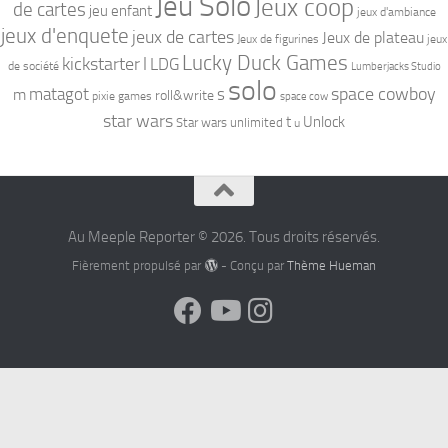
Jeu Solo
Jeux coop
de cartes
jeu enfant
jeux d'ambiance
jeux d'enquete
jeux de cartes
Jeux de plateau
Jeux de figurines
jeux
Lucky Duck Games
kickstarter
l
LDG
de société
Lumberjacks Studio
solo
space cowboy
matagot
s
m
roll&write
pixie games
space cow
star wars
t
Unlock
Star wars unlimited
u
Au Meeple Reporter © 2026. Tous droits réservés.
Fièrement propulsé par
- Conçu par
Thème Hueman