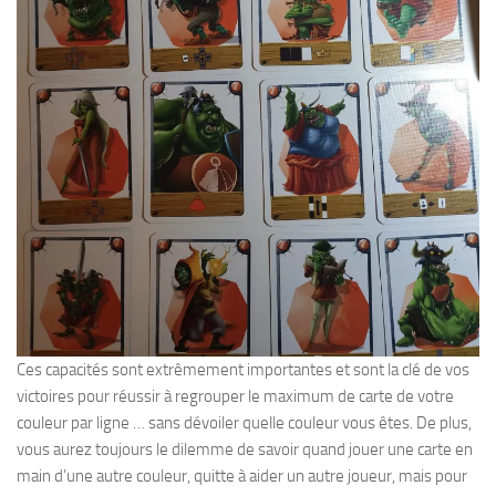
Ces capacités sont extrêmement importantes et sont la clé de vos
victoires pour réussir à regrouper le maximum de carte de votre
couleur par ligne … sans dévoiler quelle couleur vous êtes. De plus,
vous aurez toujours le dilemme de savoir quand jouer une carte en
main d’une autre couleur, quitte à aider un autre joueur, mais pour