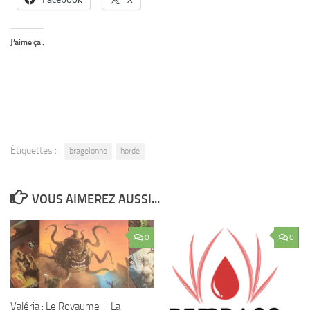
J’aime ça :
Étiquettes :
bragelonne
horde
VOUS AIMEREZ AUSSI...
0
0
Valéria : Le Royaume – La