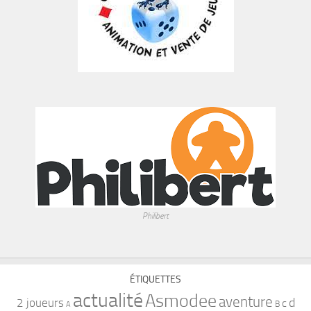
Philibert
ÉTIQUETTES
actualité
Asmodee
aventure
d
2 joueurs
c
B
A