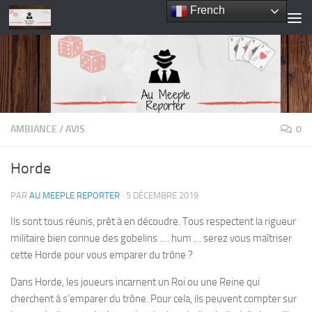
French
Skip to content
AMBIANCE
/
AVIS
0
Horde
PAR
AU MEEPLE REPORTER
·
5 DÉCEMBRE 2019
Ils sont tous réunis, prêt à en découdre. Tous respectent la rigueur
militaire bien connue des gobelins …. hum … serez vous maîtriser
cette Horde pour vous emparer du trône ?
Dans Horde, les joueurs incarnent un Roi ou une Reine qui
cherchent à s’emparer du trône. Pour cela, ils peuvent compter sur