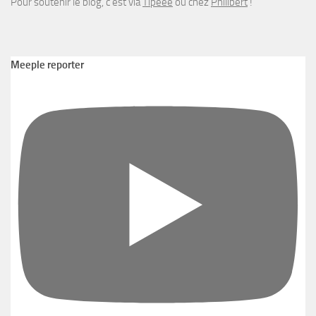
Pour soutenir le blog, c’est via
Tipeee
ou chez
Philibert
!
Meeple reporter