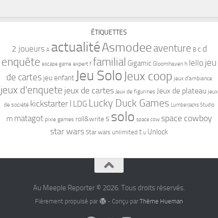
ÉTIQUETTES
actualité
Asmodee
aventure
d
2 joueurs
c
B
A
familial
enquête
jeu
Iello
Gigamic
expert
Gloomhaven
h
escape game
f
Jeu Solo
Jeux coop
de cartes
jeu enfant
jeux d'ambiance
jeux d'enquete
jeux de cartes
Jeux de plateau
Jeux de figurines
jeux
Lucky Duck Games
kickstarter
l
LDG
de société
Lumberjacks Studio
solo
space cowboy
matagot
s
m
roll&write
pixie games
space cow
star wars
t
Unlock
Star wars unlimited
u
Au Meeple Reporter © 2026. Tous droits réservés.
Fièrement propulsé par
- Conçu par
Thème Hueman