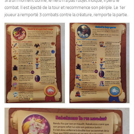
Si à un moment donné, le héro n’a pas l’objet indiqué, il perd le
combat. Il est éjecté de la tour et recommence son périple. Le 1er
joueur a remporté 3 combats contre la créature, remporte la partie.