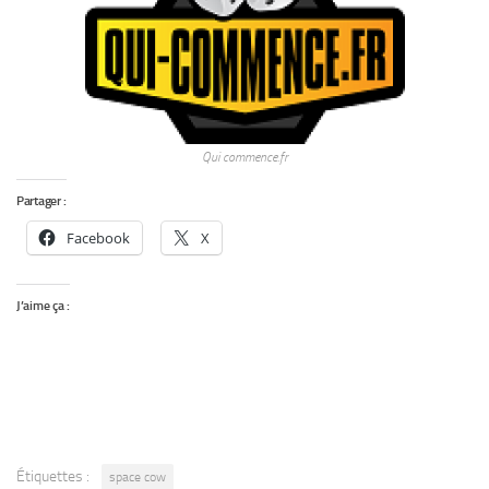
Qui commence.fr
Partager :
Facebook
X
J’aime ça :
Étiquettes :
space cow