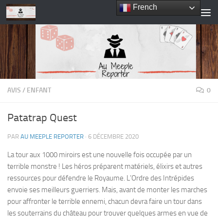
French
Skip to content
AVIS
/
ENFANT
0
Patatrap Quest
PAR
AU MEEPLE REPORTER
·
6 DÉCEMBRE 2020
La tour aux 1000 miroirs est une nouvelle fois occupée par un
terrible monstre ! Les héros préparent matériels, élixirs et autres
ressources pour défendre le Royaume. L’Ordre des Intrépides
envoie ses meilleurs guerriers. Mais, avant de monter les marches
pour affronter le terrible ennemi, chacun devra faire un tour dans
les souterrains du château pour trouver quelques armes en vue de