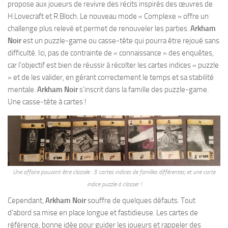
propose aux joueurs de revivre des récits inspirés des œuvres de
H.Lovecraft et R.Bloch. Le nouveau mode « Complexe » offre un
challenge plus relevé et permet de renouveler les parties.
Arkham
Noir
est un puzzle-game ou casse-tête qui pourra être rejoué sans
difficulté. Ici, pas de contrainte de « connaissance » des enquêtes,
car l’objectif est bien de réussir à récolter les cartes indices « puzzle
» et de les valider, en gérant correctement le temps et sa stabilité
mentale.
Arkham Noir
s’inscrit dans la famille des puzzle-game.
Une casse-tête à cartes !
Une affaire pouvant être classée : 5 cartes indices de familles différentes; et une carte
indice puzzle à classer !
Cependant,
Arkham Noir
souffre de quelques défauts. Tout
d’abord sa mise en place longue et fastidieuse. Les cartes de
référence, bonne idée pour guider les joueurs et rappeler des