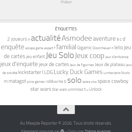
Philibert
ÉTIQUETTES
actualité
Asmodee
aventure
d
2 joueurs
c
B
A
familial
enquête
jeu
Iello
Gigamic
expert
Gloomhaven
h
escape game
f
Jeu Solo
Jeux coop
de cartes
jeu enfant
jeux d'ambiance
jeux d'enquete
jeux de cartes
Jeux de plateau
Jeux de figurines
jeux
Lucky Duck Games
kickstarter
l
LDG
de société
Lumberjacks Studio
solo
space cowboy
matagot
s
m
roll&write
pixie games
space cow
star wars
t
Unlock
Star wars unlimited
u
Au Meeple Reporter © 2026. Tous droits réservés.
Fièrement propulsé par
- Conçu par
Thème Hueman