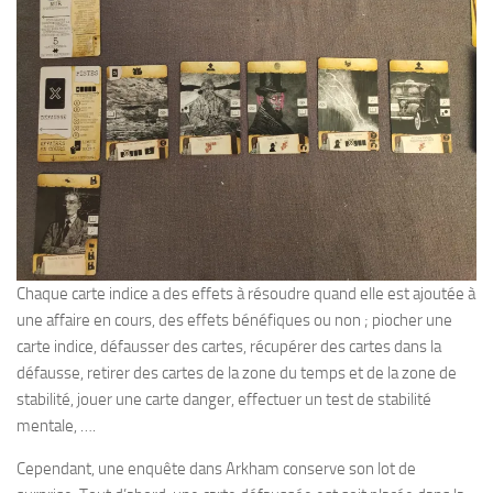
Chaque carte indice a des effets à résoudre quand elle est ajoutée à
une affaire en cours, des effets bénéfiques ou non ; piocher une
carte indice, défausser des cartes, récupérer des cartes dans la
défausse, retirer des cartes de la zone du temps et de la zone de
stabilité, jouer une carte danger, effectuer un test de stabilité
mentale, ….
Cependant, une enquête dans Arkham conserve son lot de