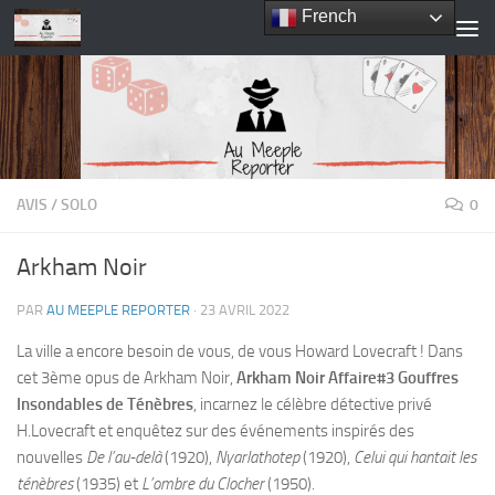
French
Skip to content
AVIS
/
SOLO
0
Arkham Noir
PAR
AU MEEPLE REPORTER
·
23 AVRIL 2022
La ville a encore besoin de vous, de vous Howard Lovecraft ! Dans
cet 3ème opus de Arkham Noir,
Arkham Noir Affaire#3 Gouffres
Insondables de Ténèbres
, incarnez le célèbre détective privé
H.Lovecraft et enquêtez sur des événements inspirés des
nouvelles
De l’au-delà
(1920),
Nyarlathotep
(1920),
Celui qui hantait les
ténèbres
(1935) et
L’ombre du Clocher
(1950).