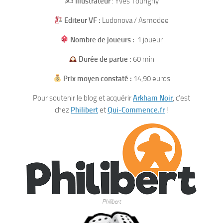
✍️
Illustrateur
: Yves Tourigny
Editeur VF :
Ludonova / Asmodee
Nombre de joueurs :
1 joueur
Durée de partie :
60 min
Prix moyen constaté :
14,90 euros
Pour soutenir le blog et acquérir
Arkham Noir
, c’est
chez
Philibert
et
Qui-Commence.fr
!
Philibert