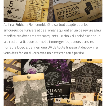
Au final,
Arkham Noir
semble être surtout adapté pour les
amoureux de l’univers et des romans qui ont envie de revivre à leur
manière ces événements marquants. Le choix du noir&blanc pour
la direction artistique permet d’immerger les joueurs dans les
horreurs lovecraftiennes, une DA de toute finesse. A découvrir si
vous êtes fan ou si vous avez un petit créneau à perdre.