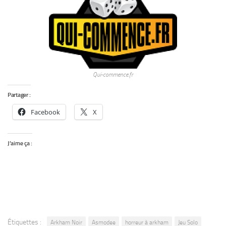
Qui-commence.fr
Partager :
Facebook
X
J’aime ça :
Étiquettes :
Arkham Noir
Asmodee
horreur à arkham
Jeu Solo