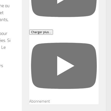
une ou
et
ants,
Charger plus…
 pour
ées. Si
e Le
rs
Abonnement