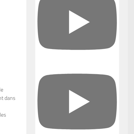
le
nt dans
les