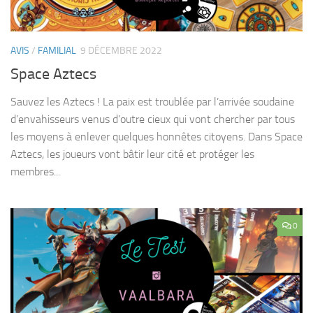
AVIS
/
FAMILIAL
9 DÉCEMBRE 2022
Space Aztecs
Sauvez les Aztecs ! La paix est troublée par l’arrivée soudaine
d’envahisseurs venus d’outre cieux qui vont chercher par tous
les moyens à enlever quelques honnêtes citoyens. Dans Space
Aztecs, les joueurs vont bâtir leur cité et protéger les
membres...
0