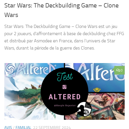
Star Wars: The Deckbuilding Game – Clone
Wars
Star Wars: The Deckbuilding Game – Clone Wars est un jeu
pour 2 joueurs, d’affrontement à base de deckbulding chez FFG
et distribué par Asmodee en France, dans l’univers de Star
Wars, durant la période de la guerre des Clones.
0
AVIS
/
FAMILIAL
22 SEPTEMBRE 2024