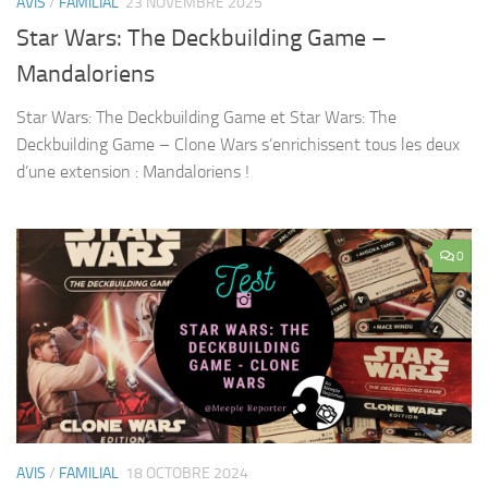
AVIS
/
FAMILIAL
23 NOVEMBRE 2025
Star Wars: The Deckbuilding Game –
Mandaloriens
Star Wars: The Deckbuilding Game et Star Wars: The
Deckbuilding Game – Clone Wars s’enrichissent tous les deux
d’une extension : Mandaloriens !
0
AVIS
/
FAMILIAL
18 OCTOBRE 2024