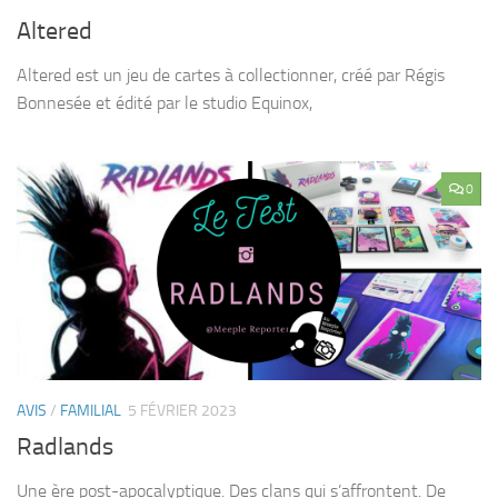
Altered
Altered est un jeu de cartes à collectionner, créé par Régis
Bonnesée et édité par le studio Equinox,
0
AVIS
/
FAMILIAL
5 FÉVRIER 2023
Radlands
Une ère post-apocalyptique. Des clans qui s’affrontent. De