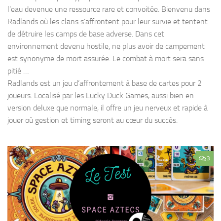
l’eau devenue une ressource rare et convoitée. Bienvenu dans
Radlands où les clans s’affrontent pour leur survie et tentent
de détruire les camps de base adverse. Dans cet
environnement devenu hostile, ne plus avoir de campement
est synonyme de mort assurée. Le combat à mort sera sans
pitié …
Radlands est un jeu d’affrontement à base de cartes pour 2
joueurs. Localisé par les Lucky Duck Games, aussi bien en
version deluxe que normale, il offre un jeu nerveux et rapide à
jouer où gestion et timing seront au cœur du succès.
3