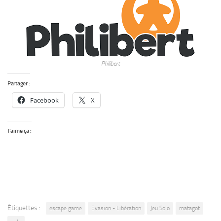
Philibert
Partager :
Facebook
X
J’aime ça :
Étiquettes :
escape game
Evasion - Libération
Jeu Solo
matagot