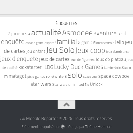
ÉTIQUETTES
actualité
Asmodee
aventure
d
2 joueurs
c
B
A
familial
enquête
jeu
Iello
Gigamic
expert
Gloomhaven
h
escape game
f
Jeu Solo
Jeux coop
de cartes
jeu enfant
jeux d'ambiance
jeux d'enquete
jeux de cartes
Jeux de plateau
Jeux de figurines
jeux
Lucky Duck Games
kickstarter
l
LDG
de société
Lumberjacks Studio
solo
space cowboy
matagot
s
m
roll&write
pixie games
space cow
star wars
t
Unlock
Star wars unlimited
u
Au Meeple Reporter © 2026. Tous droits réservés.
Fièrement propulsé par
- Conçu par
Thème Hueman