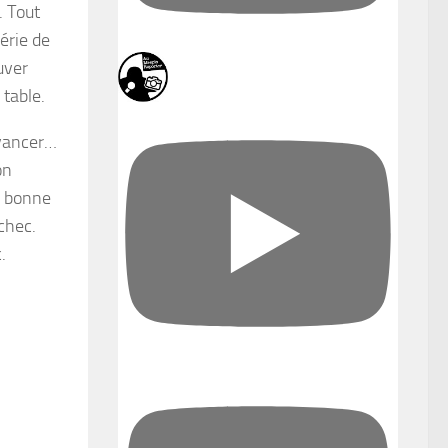
. Tout
érie de
uver
table.
avancer…
on
de bonne
chec.
.