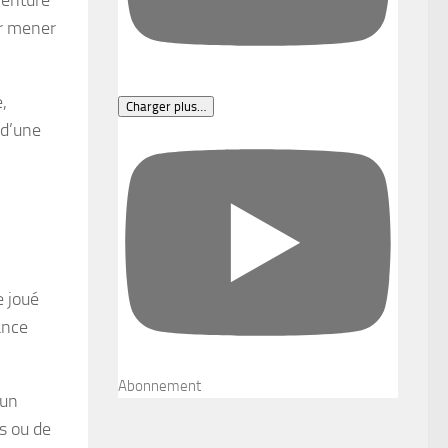
ur mener
,
Charger plus…
 d’une
e joué
ance
Abonnement
cun
is ou de