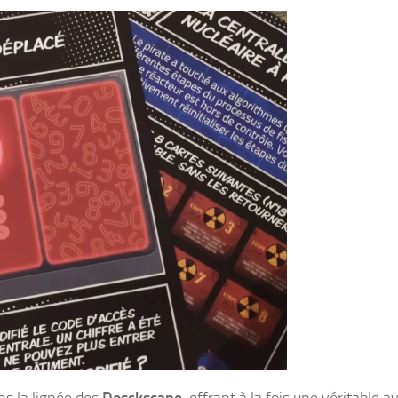
ns la lignée des
Desckscape
, offrant à la fois une véritable 