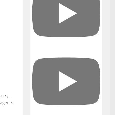
ours, …
 agents