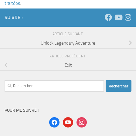
ARTICLE SUIVANT
Unlock Legendary Adventure
ARTICLE PRÉCÉDENT
Exit
Rechercher :
POUR ME SUIVRE !
facebook
youtube
instagram
Pour suivre les actualités, abonnez vous à la page
facebook
Pour ne rater aucune vidéo, abonnez vous à la
chaîne Youtube