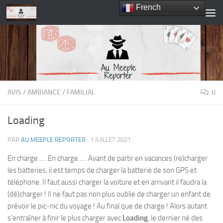
French
Skip to content
AVIS
/
AMBIANCE
/
FAMILIAL
0
Loading
PAR
AU MEEPLE REPORTER
·
1 JUILLET 2021
En charge …. En charge …. Avant de partir en vacances (re)charger
les batteries, il est temps de charger la batterie de son GPS et
téléphone. Il faut aussi charger la voiture et en arrivant il faudra la
(dé)charger ! Il ne faut pas non plus oublie de charger un enfant de
prévoir le pic-nic du voyage ! Au final que de charge ! Alors autant
s’entraîner à finir le plus charger avec
Loading
, le dernier né des