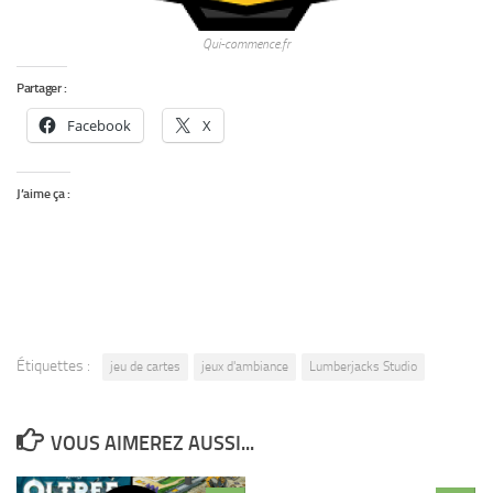
Qui-commence.fr
Partager :
Facebook
X
J’aime ça :
Étiquettes :
jeu de cartes
jeux d'ambiance
Lumberjacks Studio
VOUS AIMEREZ AUSSI...