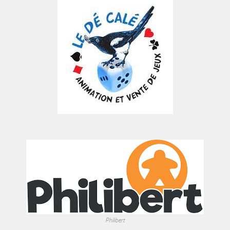
Philibert
ÉTIQUETTES
actualité
Asmodee
aventure
d
2 joueurs
c
B
A