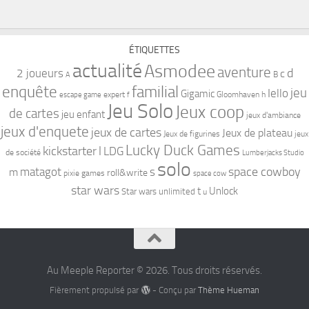
familial
enquête
jeu
Iello
Gigamic
expert
Gloomhaven
h
escape game
f
Jeu Solo
Jeux coop
de cartes
jeu enfant
jeux d'ambiance
jeux d'enquete
jeux de cartes
Jeux de plateau
Jeux de figurines
jeux
Lucky Duck Games
kickstarter
l
LDG
de société
Lumberjacks Studio
solo
space cowboy
matagot
s
m
roll&write
pixie games
space cow
star wars
t
Unlock
Star wars unlimited
u
Au Meeple Reporter © 2026. Tous droits réservés.
Fièrement propulsé par
- Conçu par
Thème Hueman