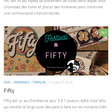
Ink, est un jeu rapide de placement de tuiles dans lequel vous
choisissez des tuiles et placez des itinéraires pour construire
une communauté interconnectée.
0
AVIS
/
AMBIANCE
/
FAMILIAL
17 JUILLET 2025
Fifty
Fifty est un jeu d’ambiance pour 3 à 7 joueurs, édité chez Iello,
qui revisite le bingo avec des paris à faire sur les numéros tirés