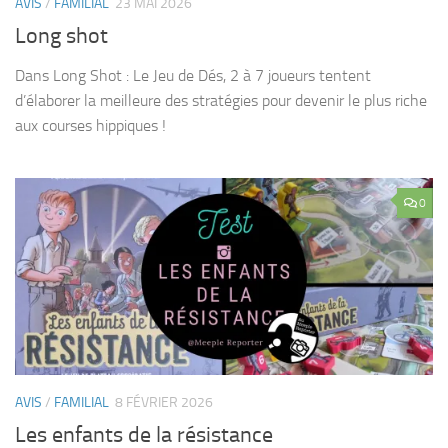
AVIS
/
FAMILIAL
23 MAI 2026
Long shot
Dans Long Shot : Le Jeu de Dés, 2 à 7 joueurs tentent
d’élaborer la meilleure des stratégies pour devenir le plus riche
aux courses hippiques !
0
AVIS
/
FAMILIAL
8 FÉVRIER 2026
Les enfants de la résistance