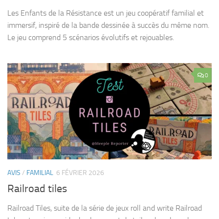
Les Enfants de la Résistance est un jeu coopératif familial et
immersif, inspiré de la bande dessinée à succès du même nom.
Le jeu comprend 5 scénarios évolutifs et rejouables.
0
AVIS
/
FAMILIAL
6 FÉVRIER 2026
Railroad tiles
Railroad Tiles, suite de la série de jeux roll and write Railroad