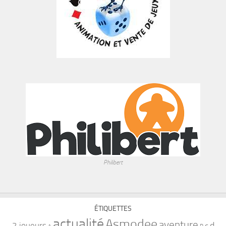
Philibert
ÉTIQUETTES
actualité
Asmodee
aventure
d
2 joueurs
c