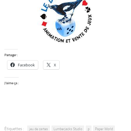
Partager :
Facebook
X
J’aime ça :
Étiquettes :
jeu de cartes
Lumberjacks Studio
p
Paper World