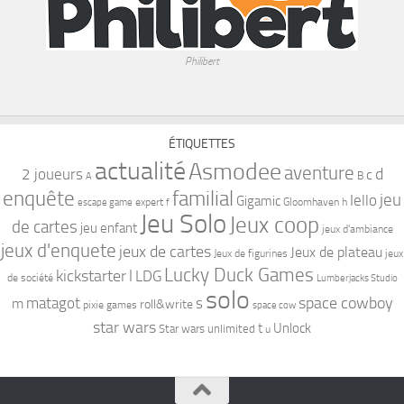
Philibert
ÉTIQUETTES
actualité
Asmodee
aventure
d
2 joueurs
c
B
A
familial
enquête
jeu
Iello
Gigamic
expert
Gloomhaven
h
escape game
f
Jeu Solo
Jeux coop
de cartes
jeu enfant
jeux d'ambiance
jeux d'enquete
jeux de cartes
Jeux de plateau
Jeux de figurines
jeux
Lucky Duck Games
kickstarter
l
LDG
de société
Lumberjacks Studio
solo
space cowboy
matagot
s
m
roll&write
pixie games
space cow
star wars
t
Unlock
Star wars unlimited
u