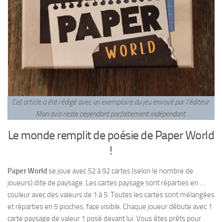
Cet article a été rédigé avec un exemplaire du jeu envoyé par l’éditeur.
Mon avis reste cependant parfaitement indépendant
.
Le monde remplit de poésie de Paper World
!
Paper World
se joue avec 52 à 92 cartes (selon le nombre de
joueurs) dite de paysage. Les cartes paysage sont réparties en …
couleur avec des valeurs de 1 à 5. Toutes les cartes sont mélangées
et réparties en 5 pioches, face visible. Chaque joueur débute avec 1
carte paysage de valeur 1 posé devant lui. Vous êtes prêts pour