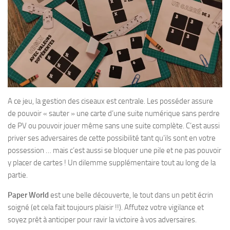
A ce jeu, la gestion des ciseaux est centrale. Les posséder assure
de pouvoir « sauter » une carte d’une suite numérique sans perdre
de PV ou pouvoir jouer même sans une suite complète. C’est aussi
priver ses adversaires de cette possibilité tant qu’ils sont en votre
possession … mais c’est aussi se bloquer une pile et ne pas pouvoir
y placer de cartes ! Un dilemme supplémentaire tout au long de la
partie.
Paper World
est une belle découverte, le tout dans un petit écrin
soigné (et cela fait toujours plaisir !!). Affutez votre vigilance et
soyez prêt à anticiper pour ravir la victoire à vos adversaires.