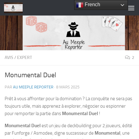
French
Skip to content
AVIS
/
EXPERT
2
Monumental Duel
PAR
AU MEEPLE REPORTER
·
8 MARS 2025
Prêt à vous affronter pour la domination ? La conquête ne sera pas
toujours utile, mais apprenez à explorer, négocier ou espionner
pour remporter la partie dans
Monumental Duel
!
Monumental Duel
est un jeu de deckbuilding pour 2 joueurs, édité
par Funforge / Asmodee, digne successeur de
Monumental
, une