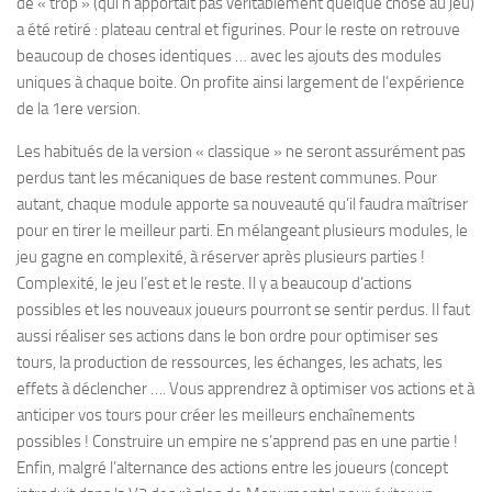
de « trop » (qui n’apportait pas véritablement quelque chose au jeu)
a été retiré : plateau central et figurines. Pour le reste on retrouve
beaucoup de choses identiques … avec les ajouts des modules
uniques à chaque boite. On profite ainsi largement de l’expérience
de la 1ere version.
Les habitués de la version « classique » ne seront assurément pas
perdus tant les mécaniques de base restent communes. Pour
autant, chaque module apporte sa nouveauté qu’il faudra maîtriser
pour en tirer le meilleur parti. En mélangeant plusieurs modules, le
jeu gagne en complexité, à réserver après plusieurs parties !
Complexité, le jeu l’est et le reste. Il y a beaucoup d’actions
possibles et les nouveaux joueurs pourront se sentir perdus. Il faut
aussi réaliser ses actions dans le bon ordre pour optimiser ses
tours, la production de ressources, les échanges, les achats, les
effets à déclencher …. Vous apprendrez à optimiser vos actions et à
anticiper vos tours pour créer les meilleurs enchaînements
possibles ! Construire un empire ne s’apprend pas en une partie !
Enfin, malgré l’alternance des actions entre les joueurs (concept