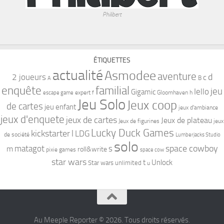
Philibert
ÉTIQUETTES
actualité
Asmodee
aventure
d
2 joueurs
c
B
A
familial
enquête
jeu
Iello
Gigamic
expert
Gloomhaven
h
escape game
f
Jeu Solo
Jeux coop
de cartes
jeu enfant
jeux d'ambiance
jeux d'enquete
jeux de cartes
Jeux de plateau
Jeux de figurines
jeux
Lucky Duck Games
kickstarter
l
LDG
de société
Lumberjacks Studio
solo
space cowboy
matagot
s
m
roll&write
pixie games
space cow
star wars
t
Unlock
Star wars unlimited
u
Au Meeple Reporter © 2026. Tous droits réservés.