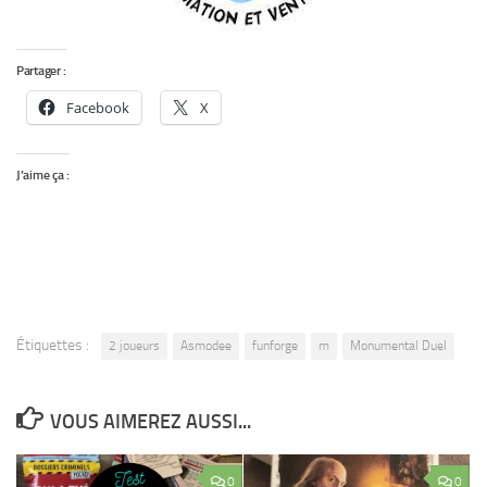
Partager :
Facebook
X
J’aime ça :
Étiquettes :
2 joueurs
Asmodee
funforge
m
Monumental Duel
VOUS AIMEREZ AUSSI...
0
0