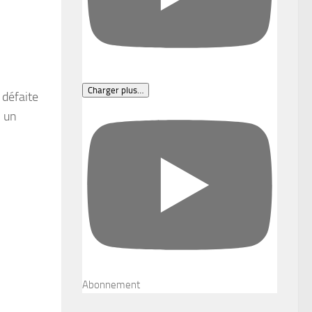
Charger plus…
 défaite
, un
Abonnement