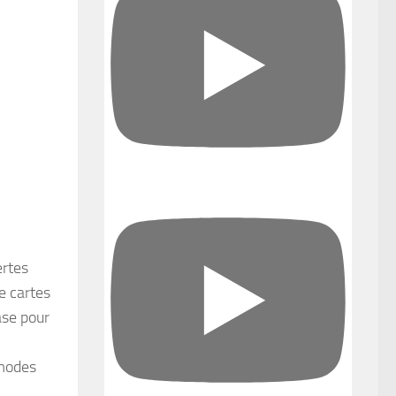
ertes
e cartes
ase pour
 modes