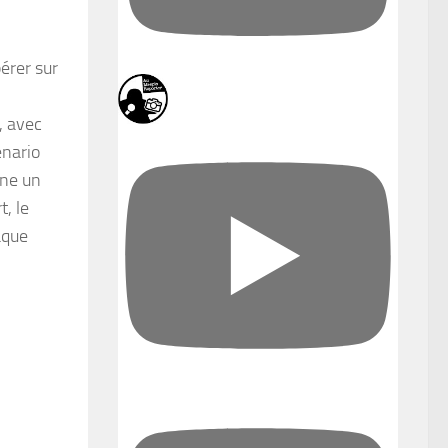
érer sur
t, avec
énario
rne un
, le
aque