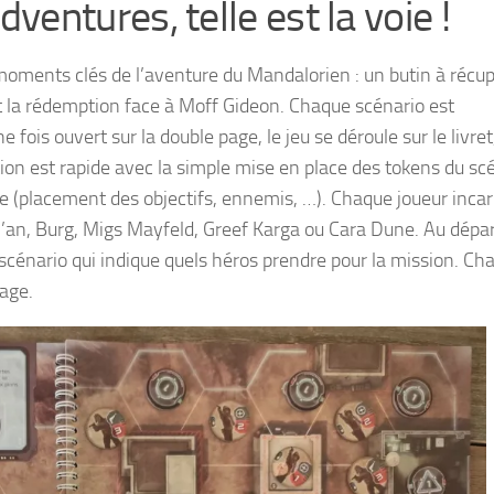
ventures, telle est la voie !
oments clés de l’aventure du Mandalorien : un butin à récup
 et la rédemption face à Moff Gideon. Chaque scénario est
ne fois ouvert sur la double page, le jeu se déroule sur le livre
ation est rapide avec la simple mise en place des tokens du sc
re (placement des objectifs, ennemis, …). Chaque joueur inca
Xi’an, Burg, Migs Mayfeld, Greef Karga ou Cara Dune. Au départ
du scénario qui indique quels héros prendre pour la mission. Ch
age.