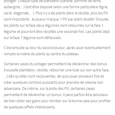
potager. Chaque type de plantation (carotte, pomme de terre,
aubergine,…) doit être disposé selon une forme particulière (ligne,
carré, diagonale, …). Plus il y a de plants dans la récolte, plus les PV
sont importants : le joueur marque 1 PV par plant récolté ! Ensuite,
les plants sur la face deux légumes sont retournés sur la face 1
légume et pourront être récoltés une seconde fois. Les plants déjà
sur la face 1 légume sont défaussés.
C’est ensuite au tour du second joueur, après avoir éventuellement
remplis la rivière de plants au centre du plateau.
Certaines cases du potager permettent de déclencher des bonus
(nouvelle plantation, récolte, retourner une tuile sur son autre face,
…) dès qu’elles sont recouvertes, de quoi jouer plusieurs fois et
créer quelques combos puissants pour prendre de vitesse son
adversaire. De même, sur la piste des PV, certaines cases
permettent de déclencher un bonus. Il peut parfois être astucieux
de bien cibler ses gains pour tomber sur la bonne case pour profiter
de quelques effets intéressants.