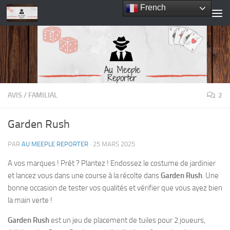
French
Skip to content
AVIS
/
FAMILIAL
2
Garden Rush
PAR
AU MEEPLE REPORTER
·
25 MARS 2025
A vos marques ! Prêt ? Plantez ! Endossez le costume de jardinier
et lancez vous dans une course à la récolte dans
Garden Rush
. Une
bonne occasion de tester vos qualités et vérifier que vous ayez bien
la main verte !
Garden Rush
est un jeu de placement de tuiles pour 2 joueurs,