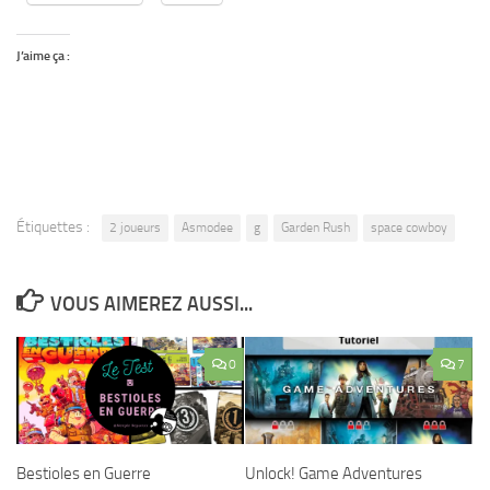
J’aime ça :
Étiquettes :
2 joueurs
Asmodee
g
Garden Rush
space cowboy
VOUS AIMEREZ AUSSI...
0
7
Bestioles en Guerre
Unlock! Game Adventures