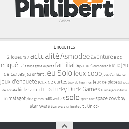
Philibert
ÉTIQUETTES
actualité
Asmodee
aventure
d
2 joueurs
c
B
A
familial
enquête
jeu
Iello
Gigamic
expert
Gloomhaven
h
escape game
f
Jeu Solo
Jeux coop
de cartes
jeu enfant
jeux d'ambiance
jeux d'enquete
jeux de cartes
Jeux de plateau
Jeux de figurines
jeux
Lucky Duck Games
kickstarter
l
LDG
de société
Lumberjacks Studio
solo
space cowboy
matagot
s
m
roll&write
pixie games
space cow
star wars
t
Unlock
Star wars unlimited
u