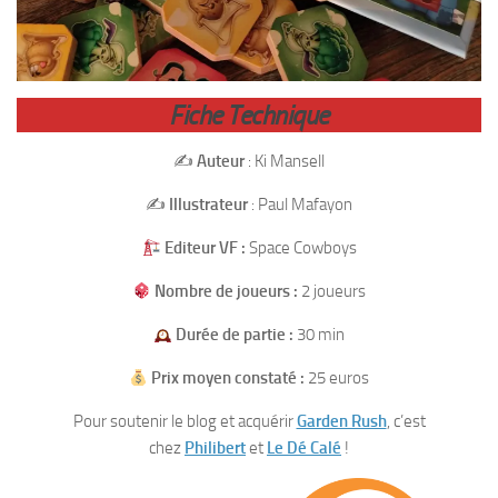
Fiche Technique
✍️
Auteur
: Ki Mansell
✍️
Illustrateur
: Paul Mafayon
Editeur VF :
Space Cowboys
Nombre de joueurs :
2 joueurs
Durée de partie :
30 min
Prix moyen constaté :
25 euros
Pour soutenir le blog et acquérir
Garden Rush
, c’est
chez
Philibert
et
Le Dé Calé
!