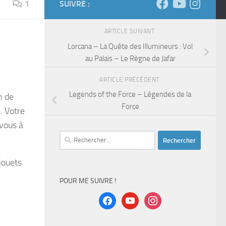
1
SUIVRE :
ARTICLE SUIVANT
Lorcana – La Quête des Illumineurs : Vol
au Palais – Le Règne de Jafar
ARTICLE PRÉCÉDENT
Legends of the Force – Légendes de la
n de
Force
. Votre
-vous à
Rechercher :
jouets
POUR ME SUIVRE !
facebook
youtube
instagram