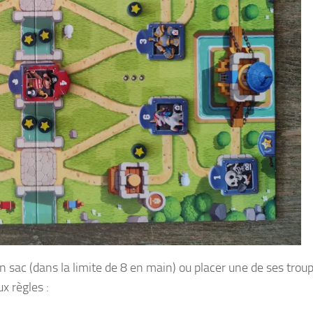
on sac (dans la limite de 8 en main) ou placer une de ses trou
ux règles :