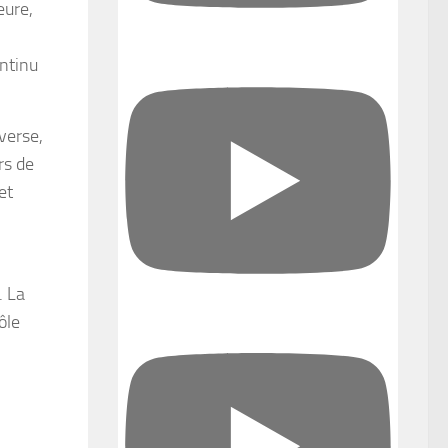
eure,
ntinu
verse,
rs de
et
. La
ôle