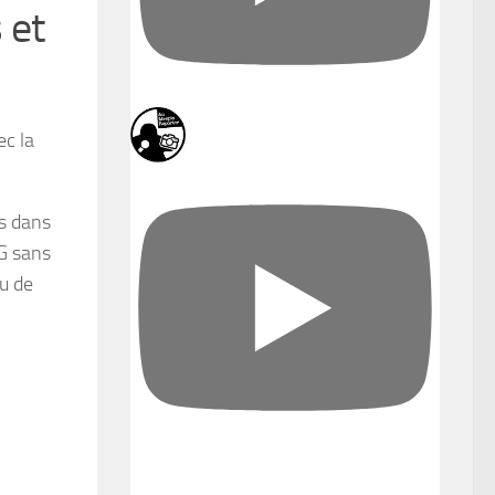
 et
ec la
es dans
QG sans
au de