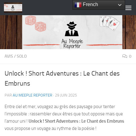
French
Skip to content
AVIS
/
SOLO
0
Unlock ! Short Adventures : Le Chant des
Embruns
PAR
AU MEEPLE REPORTER
·
29 JUIN 2025
Entre ciel et mer, voyagez au grès des paysage pour tenter
l’impossible : rassembler deux êtres que tout oppose mais que
l’amour uni !
Unlock ! Short Adventures : Le Chant des Embruns
vous propose un voyage au rythme de la poésie !