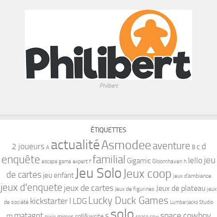
Philibert
ÉTIQUETTES
actualité
Asmodee
aventure
d
2 joueurs
c
B
A
familial
enquête
jeu
Iello
Gigamic
expert
Gloomhaven
h
escape game
f
Jeu Solo
Jeux coop
de cartes
jeu enfant
jeux d'ambiance
jeux d'enquete
jeux de cartes
Jeux de plateau
Jeux de figurines
jeux
Lucky Duck Games
kickstarter
l
LDG
de société
Lumberjacks Studio
solo
space cowboy
matagot
s
m
roll&write
pixie games
space cow