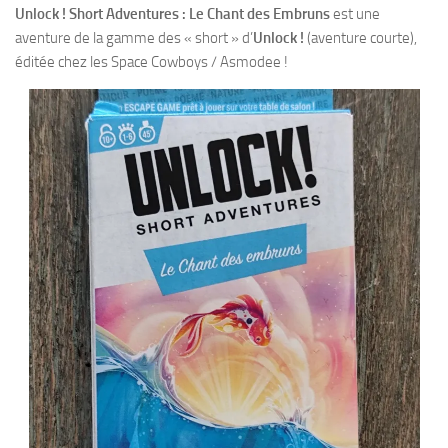
Unlock ! Short Adventures : Le Chant des Embruns
est une
aventure de la gamme des « short » d’
Unlock !
(aventure courte),
éditée chez les Space Cowboys / Asmodee !