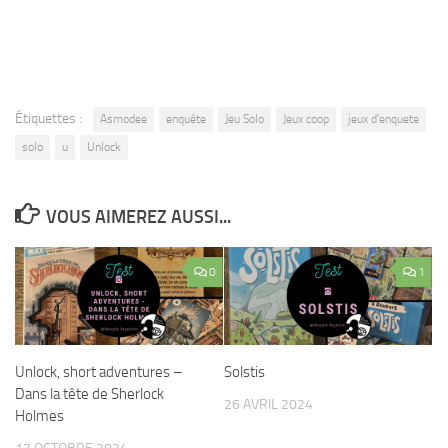
Étiquettes :
Asmodee
enquête
Jeu Solo
Jeux coop
jeux d'enquete
solo
u
Unlock
VOUS AIMEREZ AUSSI...
0
1
Unlock, short adventures –
Solstis
Dans la tête de Sherlock
26 AVRIL 2024
Holmes