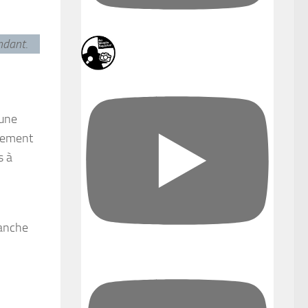
endant
.
 une
usement
s à
manche