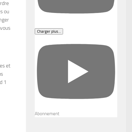
erdre
us ou
anger
 vous
Charger plus…
es et
us
rd 1
Abonnement