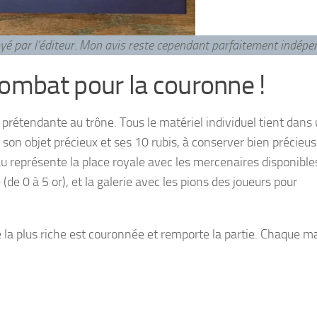
voyé par l’éditeur. Mon avis reste cependant parfaitement indép
combat pour la couronne !
 prétendante au trône. Tous le matériel individuel tient dans
, son objet précieux et ses 10 rubis, à conserver bien précie
au représente la place royale avec les mercenaires disponible
(de 0 à 5 or), et la galerie avec les pions des joueurs pour
le la plus riche est couronnée et remporte la partie. Chaque 