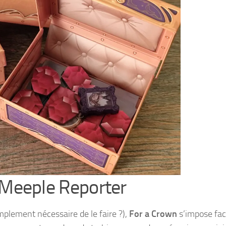
 Meeple Reporter
mplement nécessaire de le faire ?),
For a Crown
s’impose fa