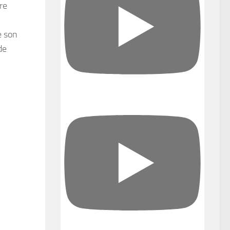
re
e son
de