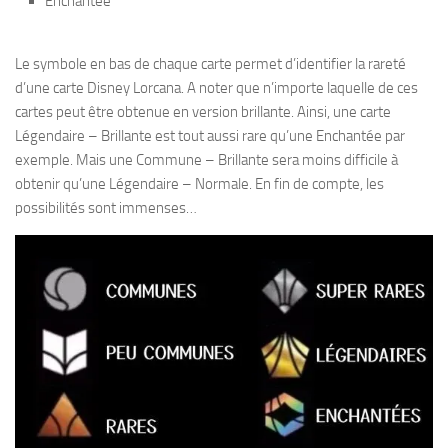
Enchantée
Le symbole en bas de chaque carte permet d’identifier la rareté
d’une carte Disney Lorcana. A noter que n’importe laquelle de ces
cartes peut être obtenue en version brillante. Ainsi, une carte
Légendaire – Brillante est tout aussi rare qu’une Enchantée par
exemple. Mais une Commune – Brillante sera moins difficile à
obtenir qu’une Légendaire – Normale. En fin de compte, les
possibilités sont immenses…