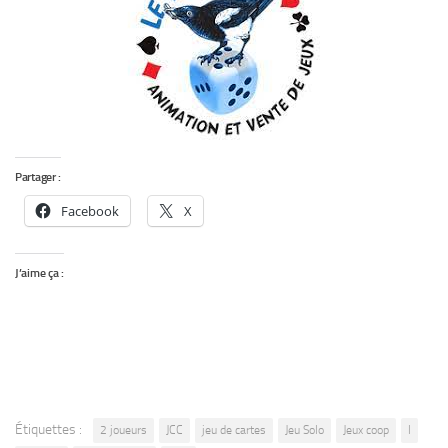
Partager :
Facebook
X
J’aime ça :
Étiquettes :
2 joueurs
JCC
jeu de cartes
Jeu Solo
Jeux coop
l