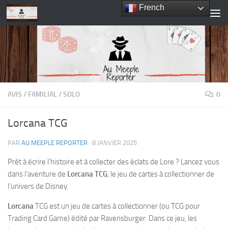
French
Skip to content
AVIS
/
FAMILIAL
/
SOLO
0
Lorcana TCG
PAR
AU MEEPLE REPORTER
·
8 JANVIER 2025
Prêt à écrire l’histoire et à collecter des éclats de Lore ? Lancez vous
dans l’aventure de
Lorcana TCG
, le jeu de cartes à collectionner de
l’univers de Disney.
Lorcana
TCG est un jeu de cartes à collectionner (ou TCG pour
Trading Card Game) édité par Ravensburger. Dans ce jeu, les