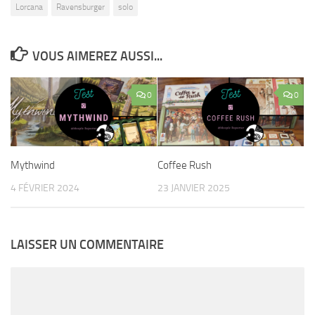
Lorcana
Ravensburger
solo
VOUS AIMEREZ AUSSI...
0
0
Mythwind
Coffee Rush
4 FÉVRIER 2024
23 JANVIER 2025
LAISSER UN COMMENTAIRE