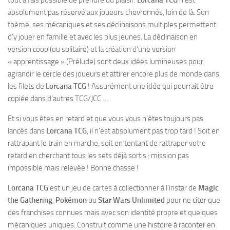
tout à fais possible de prendre du plaisir.
Lorcana TCG
n’est
absolument pas réservé aux joueurs chevronnés, loin de là. Son
thème, ses mécaniques et ses déclinaisons multiples permettent
d’y jouer en famille et avec les plus jeunes. La déclinaison en
version coop (ou solitaire) et la création d’une version
« apprentissage » (Prélude) sont deux idées lumineuses pour
agrandir le cercle des joueurs et attirer encore plus de monde dans
les filets de
Lorcana TCG
! Assurément une idée qui pourrait être
copiée dans d’autres TCG/JCC …
Et si vous êtes en retard et que vous vous n’êtes toujours pas
lancés dans
Lorcana TCG
, il n’est absolument pas trop tard ! Soit en
rattrapant le train en marche, soit en tentant de rattraper votre
retard en cherchant tous les sets déjà sortis : mission pas
impossible mais relevée ! Bonne chasse !
Lorcana TCG
est un jeu de cartes à collectionner à l’instar de
Magic
the Gathering
,
Pokémon
ou
Star Wars Unlimited
pour ne citer que
des franchises connues mais avec son identité propre et quelques
mécaniques uniques. Construit comme une histoire à raconter en