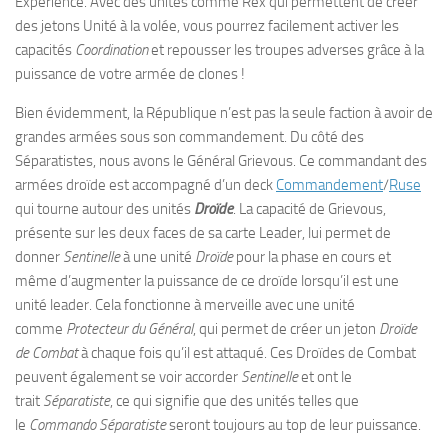
Expérience. Avec des unités comme Rex qui permettent de créer
des jetons Unité à la volée, vous pourrez facilement activer les
capacités
Coordination
et repousser les troupes adverses grâce à la
puissance de votre armée de clones !
Bien évidemment, la République n’est pas la seule faction à avoir de
grandes armées sous son commandement. Du côté des
Séparatistes, nous avons le Général Grievous. Ce commandant des
armées droïde est accompagné d’un deck
Commandement
/
Ruse
qui tourne autour des unités
Droïde
. La capacité de Grievous,
présente sur les deux faces de sa carte Leader, lui permet de
donner
Sentinelle
à une unité
Droïde
pour la phase en cours et
même d’augmenter la puissance de ce droïde lorsqu’il est une
unité leader. Cela fonctionne à merveille avec une unité
comme
Protecteur du Général
, qui permet de créer un jeton
Droïde
de Combat
à chaque fois qu’il est attaqué. Ces Droïdes de Combat
peuvent également se voir accorder
Sentinelle
et ont le
trait
Séparatiste
, ce qui signifie que des unités telles que
le
Commando Séparatiste
seront toujours au top de leur puissance.