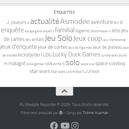
ÉTIQUETTES
actualité
Asmodee
aventure
d
2 joueurs
c
B
A
familial
enquête
jeu
Iello
Gigamic
expert
Gloomhaven
h
escape game
f
Jeu Solo
Jeux coop
de cartes
jeu enfant
jeux d'ambiance
jeux d'enquete
jeux de cartes
Jeux de plateau
Jeux de figurines
jeux
Lucky Duck Games
kickstarter
l
LDG
de société
Lumberjacks Studio
solo
space cowboy
matagot
s
m
roll&write
pixie games
space cow
star wars
t
Unlock
Star wars unlimited
u
Au Meeple Reporter © 2026. Tous droits réservés.
Fièrement propulsé par
- Conçu par
Thème Hueman