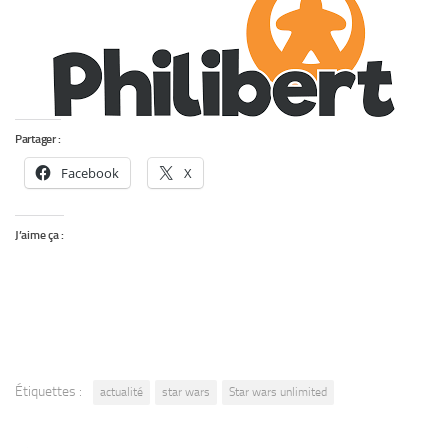
Partager :
Facebook
X
J’aime ça :
Étiquettes :
actualité
star wars
Star wars unlimited