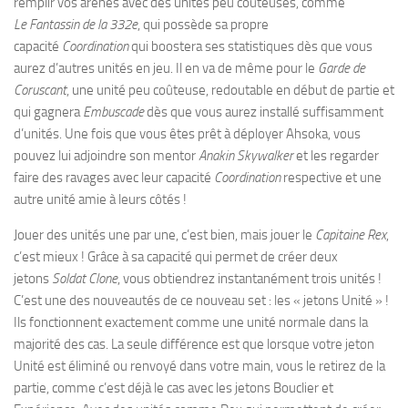
remplir vos arènes avec des unités peu coûteuses, comme
Le Fantassin de la 332e
, qui possède sa propre
capacité
Coordination
qui boostera ses statistiques dès que vous
aurez d’autres unités en jeu. Il en va de même pour le
Garde de
Coruscant
, une unité peu coûteuse, redoutable en début de partie et
qui gagnera
Embuscade
dès que vous aurez installé suffisamment
d’unités. Une fois que vous êtes prêt à déployer Ahsoka, vous
pouvez lui adjoindre son mentor
Anakin Skywalker
et les regarder
faire des ravages avec leur capacité
Coordination
respective et une
autre unité amie à leurs côtés !
Jouer des unités une par une, c’est bien, mais jouer le
Capitaine Rex
,
c’est mieux ! Grâce à sa capacité qui permet de créer deux
jetons
Soldat Clone
, vous obtiendrez instantanément trois unités !
C’est une des nouveautés de ce nouveau set : les « jetons Unité » !
Ils fonctionnent exactement comme une unité normale dans la
majorité des cas. La seule différence est que lorsque votre jeton
Unité est éliminé ou renvoyé dans votre main, vous le retirez de la
partie, comme c’est déjà le cas avec les jetons Bouclier et