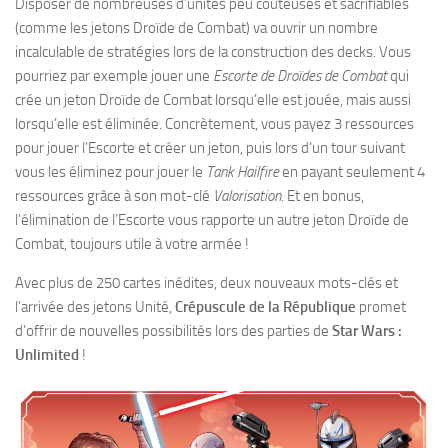
Disposer de nombreuses d’unités peu coûteuses et sacrifiables
(comme les jetons Droïde de Combat) va ouvrir un nombre
incalculable de stratégies lors de la construction des decks. Vous
pourriez par exemple jouer une
Escorte de Droïdes de Combat
qui
crée un jeton Droïde de Combat lorsqu’elle est jouée, mais aussi
lorsqu’elle est éliminée. Concrètement, vous payez 3 ressources
pour jouer l’Escorte et créer un jeton, puis lors d’un tour suivant
vous les éliminez pour jouer le
Tank Hailfire
en payant seulement 4
ressources grâce à son mot-clé
Valorisation
. Et en bonus,
l’élimination de l’Escorte vous rapporte un autre jeton Droïde de
Combat, toujours utile à votre armée !
Avec plus de 250 cartes inédites, deux nouveaux mots-clés et
l’arrivée des jetons Unité,
Crépuscule de la République
promet
d’offrir de nouvelles possibilités lors des parties de
Star Wars :
Unlimited
!