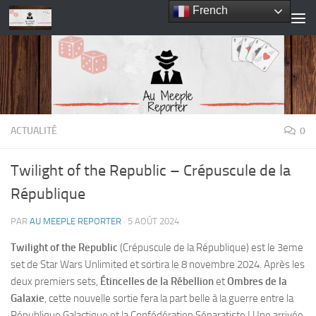
French
Skip to content
ACTUALITÉ
0
Twilight of the Republic – Crépuscule de la
République
PAR
AU MEEPLE REPORTER
·
5 AOÛT 2024
Twilight of the Republic
(Crépuscule de la République) est le 3eme
set de Star Wars Unlimited et sortira le 8 novembre 2024. Après les
deux premiers sets,
Étincelles de la Rébellion
et
Ombres de la
Galaxie
, cette nouvelle sortie fera la part belle à la guerre entre la
République Galactique et la Confédération Séparatiste ! Une arrivée