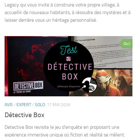
Legacy qui vous invite à construire votre propre village, à
accueillir de nouveaux habitants, à résoudre des mystères et à
laisser derrière vous un héritage personnalisé.
0
AVIS
/
EXPERT
/
SOLO
17 MAI 2026
Détective Box
Detective Box revisite le jeu d’enquête en proposant une
expérience immersive unique où fiction et réalité se mêlent.