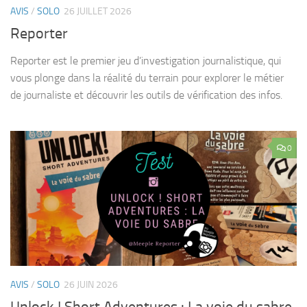
AVIS
/
SOLO
26 JUILLET 2026
Reporter
Reporter est le premier jeu d’investigation journalistique, qui
vous plonge dans la réalité du terrain pour explorer le métier
de journaliste et découvrir les outils de vérification des infos.
0
AVIS
/
SOLO
26 JUIN 2026