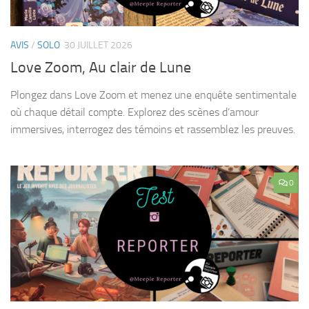
AVIS
/
SOLO
30 JUILLET 2026
Love Zoom, Au clair de Lune
Plongez dans Love Zoom et menez une enquête sentimentale
où chaque détail compte. Explorez des scènes d’amour
immersives, interrogez des témoins et rassemblez les preuves.
0