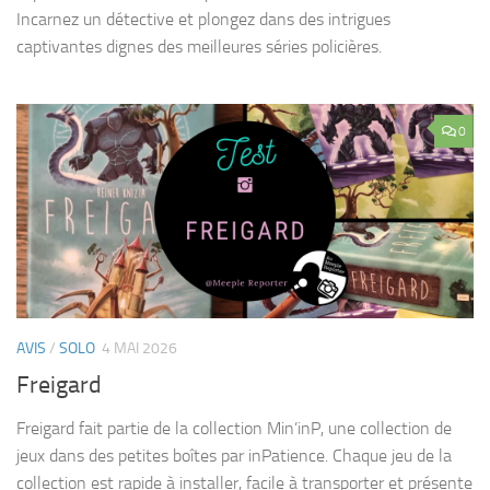
Incarnez un détective et plongez dans des intrigues
captivantes dignes des meilleures séries policières.
0
AVIS
/
SOLO
4 MAI 2026
Freigard
Freigard fait partie de la collection Min’inP, une collection de
jeux dans des petites boîtes par inPatience. Chaque jeu de la
collection est rapide à installer, facile à transporter et présente