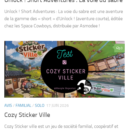
Unlock ! Short Adventures : La voie du sabre
Unlock ! Short Adventures : La voie du sabre est une aventure
de la gamme des « short » d’Unlock ! (aventure courte), éditée
chez les Space Cowboys, distribuée par Asmodee !
0
AVIS
/
FAMILIAL
/
SOLO
17 JUIN 2026
Cozy Sticker Ville
Cozy Sticker ville est un jeu de société familial, coopératif et