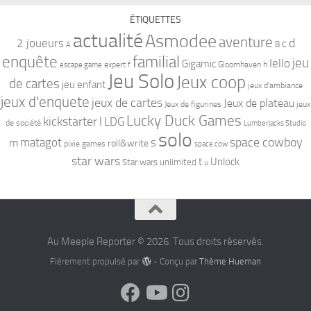
ÉTIQUETTES
actualité
Asmodee
aventure
d
2 joueurs
c
B
A
familial
enquête
jeu
Iello
Gigamic
expert
Gloomhaven
h
escape game
f
Jeu Solo
Jeux coop
de cartes
jeu enfant
jeux d'ambiance
jeux d'enquete
jeux de cartes
Jeux de plateau
Jeux de figurines
jeux
Lucky Duck Games
kickstarter
l
LDG
de société
Lumberjacks Studio
solo
space cowboy
matagot
s
m
roll&write
pixie games
space cow
star wars
t
Unlock
Star wars unlimited
u
Au Meeple Reporter © 2026. Tous droits réservés.
Fièrement propulsé par
- Conçu par
Thème Hueman