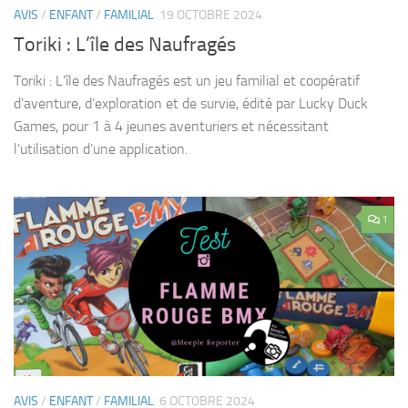
AVIS
/
ENFANT
/
FAMILIAL
19 OCTOBRE 2024
Toriki : L’île des Naufragés
Toriki : L’île des Naufragés est un jeu familial et coopératif
d’aventure, d’exploration et de survie, édité par Lucky Duck
Games, pour 1 à 4 jeunes aventuriers et nécessitant
l’utilisation d’une application.
1
AVIS
/
ENFANT
/
FAMILIAL
6 OCTOBRE 2024