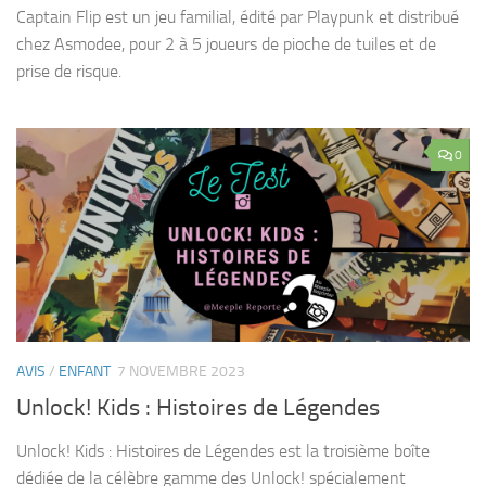
Captain Flip est un jeu familial, édité par Playpunk et distribué
chez Asmodee, pour 2 à 5 joueurs de pioche de tuiles et de
prise de risque.
0
AVIS
/
ENFANT
7 NOVEMBRE 2023
Unlock! Kids : Histoires de Légendes
Unlock! Kids : Histoires de Légendes est la troisième boîte
dédiée de la célèbre gamme des Unlock! spécialement