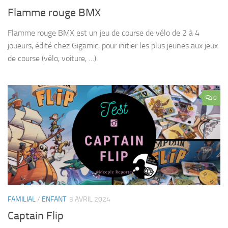
Flamme rouge BMX
Flamme rouge BMX est un jeu de course de vélo de 2 à 4
joueurs, édité chez Gigamic, pour initier les plus jeunes aux jeux
de course (vélo, voiture, …).
0
FAMILIAL
/
ENFANT
3 AVRIL 2024
Captain Flip