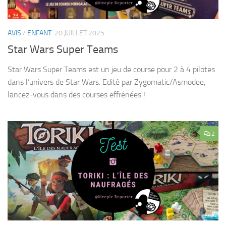
AVIS
/
ENFANT
20 JUILLET 2025
Star Wars Super Teams
Star Wars Super Teams est un jeu de course pour 2 à 4 pilotes
dans l’univers de Star Wars. Edité par Zygomatic/Asmodee,
lancez-vous dans des courses effrénées !
2