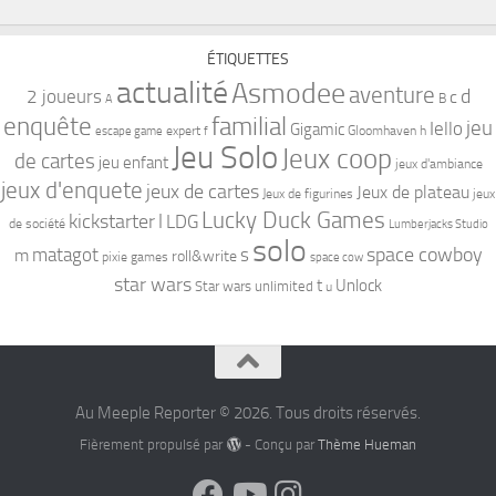
ÉTIQUETTES
actualité
Asmodee
aventure
d
2 joueurs
c
B
A
familial
enquête
jeu
Iello
Gigamic
expert
Gloomhaven
h
escape game
f
Jeu Solo
Jeux coop
de cartes
jeu enfant
jeux d'ambiance
jeux d'enquete
jeux de cartes
Jeux de plateau
Jeux de figurines
jeux
Lucky Duck Games
kickstarter
l
LDG
de société
Lumberjacks Studio
solo
space cowboy
matagot
s
m
roll&write
pixie games
space cow
star wars
t
Unlock
Star wars unlimited
u
Au Meeple Reporter © 2026. Tous droits réservés.
Fièrement propulsé par
- Conçu par
Thème Hueman