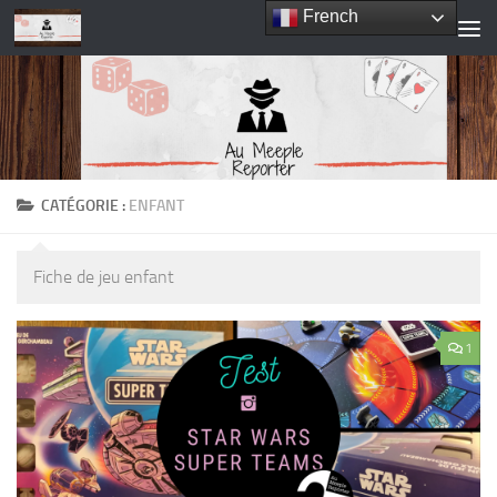
French
Skip to content
CATÉGORIE :
ENFANT
Fiche de jeu enfant
1