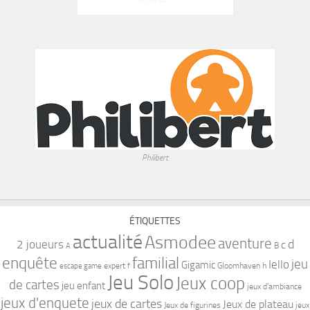
Philibert
ÉTIQUETTES
actualité
Asmodee
aventure
d
2 joueurs
c
B
A
familial
enquête
jeu
Iello
Gigamic
expert
Gloomhaven
h
escape game
f
Jeu Solo
Jeux coop
de cartes
jeu enfant
jeux d'ambiance
jeux d'enquete
jeux de cartes
Jeux de plateau
Jeux de figurines
jeux